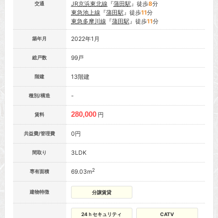
JR京浜東北線
『
蒲田駅
』徒歩
8
分
交通
東急池上線
『
蒲田駅
』徒歩
11
分
東急多摩川線
『
蒲田駅
』徒歩
11
分
2022年1月
築年月
99戸
総戸数
13階建
階建
-
種別/構造
280,000
円
賃料
0円
共益費/管理費
3LDK
間取り
2
69.03m
専有面積
建物特徴
分譲賃貸
24ｈセキュリティ
CATV