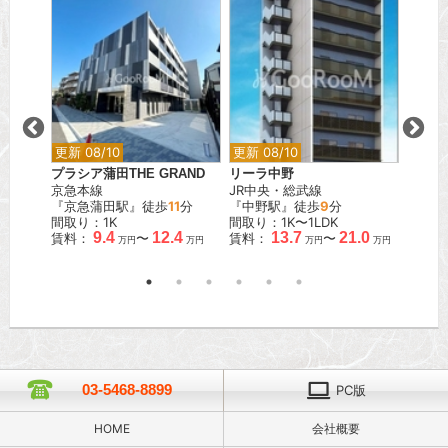
更新 08/10
更新 08/10
更新 0
プラシア蒲田THE GRAND
リーラ中野
クレス
京急本線
JR中央・総武線
東京メ
『京急蒲田駅』徒歩
11
分
『中野駅』徒歩
9
分
『本郷
間取り：1K
間取り：1K〜1LDK
間取り：
.9
9.4
12.4
13.7
21.0
賃料：
〜
賃料：
〜
賃料：
万円
万円
万円
万円
万円
03-5468-8899
PC版
HOME
会社概要