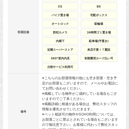
CS
BS
バイク置き場
宅配ボックス
オートロック
駐輪場
部屋設備
防犯カメラ
24時間ゴミ置き場
内廊下
駐車場(平置き)
近隣スーパーストア
来店不要ＩＴ重説
360°室内内見
初期費用カード払い可
分割サービス利用可
※こちらのお部屋情報の他にも空き部屋・空き予
定のお部屋もございますので、メールやお電話に
てお問い合わせください。
※掲載している物件がご成約している場合もござ
いますのでご了承ください。
※掲載詳細に相違がある場合は、弊社スタッフの
情報を優先させていただきます。
備考
※ペット相談可の物件やSOHO利用については、
お部屋ごとに禁止とされている場合もございます
ので御注意下さい。お客様に代わって弊社スタッ