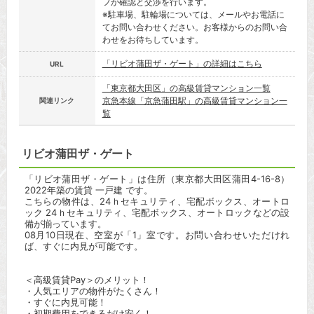
フが確認と交渉を行います。
※駐車場、駐輪場については、メールやお電話に
てお問い合わせください。お客様からのお問い合
わせをお待ちしています。
「リビオ蒲田ザ・ゲート」の詳細はこちら
URL
「東京都大田区」の高級賃貸マンション一覧
京急本線「京急蒲田駅」の高級賃貸マンション一
関連リンク
覧
リビオ蒲田ザ・ゲート
「リビオ蒲田ザ・ゲート」は住所（東京都大田区蒲田4-16-8）
2022年築の賃貸 一戸建 です。
こちらの物件は、24ｈセキュリティ、宅配ボックス、オートロ
ック 24ｈセキュリティ、宅配ボックス、オートロックなどの設
備が揃っています。
08月10日現在、空室が「1」室です。お問い合わせいただけれ
ば、すぐに内見が可能です。
＜高級賃貸Pay＞のメリット！
・人気エリアの物件がたくさん！
・すぐに内見可能！
・初期費用をできるだけ安く！