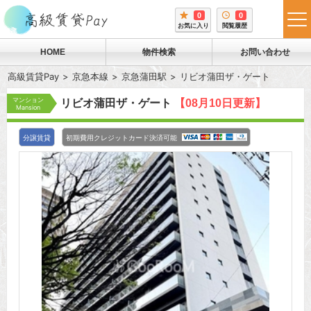
0
0
tog
お気に入り
閲覧履歴
me
HOME
物件検索
お問い合わせ
高級賃貸Pay
京急本線
京急蒲田駅
リビオ蒲田ザ・ゲート
マンション
リビオ蒲田ザ・ゲート
【08月10日更新】
Mansion
分譲賃貸
初期費用クレジットカード決済可能