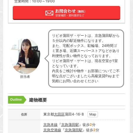
営業時間：10:00～19:00
リビオ蒲田ザ・ゲートは、京急蒲田駅から
５分以内の駅近物件になります。
また、宅配ボックス、駐輪場、24時間ゴ
ミ置き場、近隣スーパーストアなどがあり
利便性が良い物件となっております。
リビオ蒲田ザ・ゲートは、現在空室が1室
となっています。
内見をご検討や物件・お部屋についてご不
明な点がございましたら高級賃貸Payまで
担当者
気軽にお問い合わせください
建物概要
Outline
東京都
大田区
蒲田4-16-8
Map
住所
京急本線
『
京急蒲田駅
』徒歩
2
分
京急空港線
『
京急蒲田駅
』徒歩
2
分