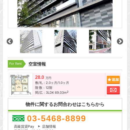
For Rent
空室情報
28.0
追加
万円
敷/礼：2.0ヶ月/1.0ヶ月
階 数：12階
お問
2
間/広：3LDK 69.03m
物件に関するお問合わせはこちらから
03-5468-8899
高級賃貸Pay
店舗情報