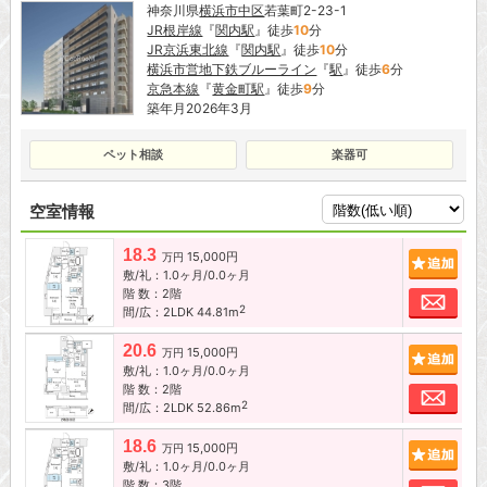
神奈川県
横浜市中区
若葉町2-23-1
JR根岸線
『
関内駅
』徒歩
10
分
JR京浜東北線
『
関内駅
』徒歩
10
分
横浜市営地下鉄ブルーライン
『
駅
』徒歩
6
分
京急本線
『
黄金町駅
』徒歩
9
分
築年月2026年3月
ペット相談
楽器可
空室情報
18.3
15,000円
追加
万円
敷/礼：1.0ヶ月/0.0ヶ月
階 数：2階
お問
2
間/広：2LDK 44.81m
20.6
15,000円
追加
万円
敷/礼：1.0ヶ月/0.0ヶ月
階 数：2階
お問
2
間/広：2LDK 52.86m
18.6
15,000円
追加
万円
敷/礼：1.0ヶ月/0.0ヶ月
階 数：3階
お問