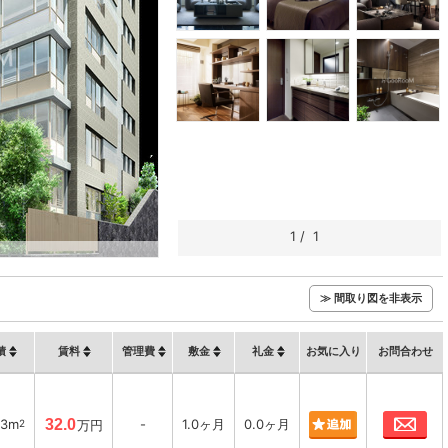
1
/
1
≫ 間取り図を非表示
積
賃料
管理費
敷金
礼金
お気に入り
お問合わせ
お
73m
32.0
-
1.0ヶ月
0.0ヶ月
2
万円