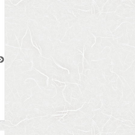
2
2
2
更新 08/06
更新 08/06
更新 08/06
オーベルアーバンツ日暮里
ウィルローズ月島テラス
JR山手線
東京メトロ有楽町線
JR京浜東北線
『日暮里駅』徒歩
3
分
『月島駅』徒歩
3
分
『大森駅』徒歩
4
間取り：2LDK
間取り：1SLDK
間取り：1DK〜2LD
32.0
30.0
15.6
賃料：
賃料：
賃料：
〜
万円
万円
万円