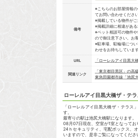
※こちらのお部屋情報
てお問い合わせくださ
※掲載している物件が
※掲載詳細に相違があ
備考
※ペット相談可の物件や
ので御注意下さい。お
※駐車場、駐輪場につ
わせをお待ちしていま
「ローレルアイ目黒大
URL
「東京都目黒区」の高
関連リンク
東急田園都市線「池尻
ローレルアイ目黒大橋ザ・テラ
「ローレルアイ目黒大橋ザ・テラス」は
す。
最寄りの駅は池尻大橋駅になります。 
08月07日現在、空室が1室となってお
24ｈセキュリティ、宅配ボックス、
いますので、是非ご覧になってくださ