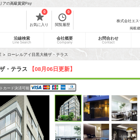
リアの高級賃貸Pay
0
0
株式会社エスティ
お気に入り
閲覧履歴
掲載
沿線検索
会社概要
お問合わせ
Line Search
Company
Contact
駅
ローレルアイ目黒大橋ザ・テラス
橋ザ・テラス
【08月06日更新】
トカード決済可能