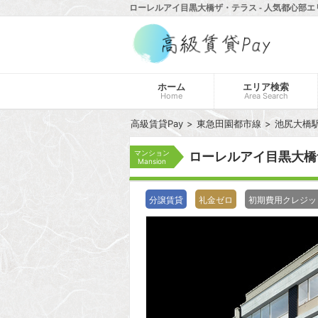
ローレルアイ目黒大橋ザ・テラス - 人気都心部エ
ホーム
エリア検索
Home
Area Search
高級賃貸Pay
東急田園都市線
池尻大橋
マンション
ローレルアイ目黒大
Mansion
分譲賃貸
礼金ゼロ
初期費用クレジッ