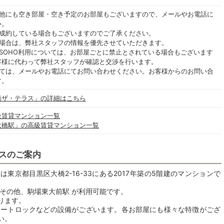
の他にも空き部屋・空き予定のお部屋もございますので、メールやお電話に
い。
ご成約している場合もございますのでご了承ください。
る場合は、弊社スタッフの情報を優先させていただきます。
SOHO利用については、お部屋ごとに禁止とされている場合もございます
客様に代わって弊社スタッフが確認と交渉を行います。
いては、メールやお電話にてお問い合わせください。お客様からのお問い合
す。
橋ザ・テラス」の詳細はこちら
級賃貸マンション一覧
大橋駅」の高級賃貸マンション一覧
スのご案内
東京都目黒区大橋2-16-33にある2017年築の5階建のマンションで
その他、駒場東大前駅 が利用可能です。
ります。
オートロックなどの設備がございます。各お部屋にも様々な特徴がござ
い。