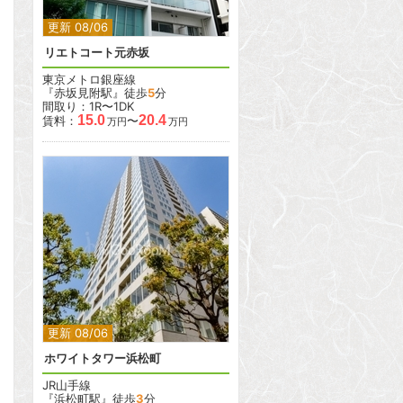
更新 08/06
リエトコート元赤坂
東京メトロ銀座線
『赤坂見附駅』徒歩
5
分
間取り：1R〜1DK
15.0
20.4
賃料：
〜
万円
万円
2
2
更新 08/06
ホワイトタワー浜松町
JR山手線
『浜松町駅』徒歩
3
分