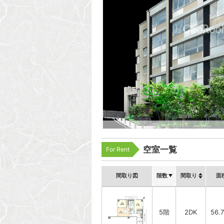
空室一覧
For Rent
間取り図
階数
間取り
面
5階
2DK
56.