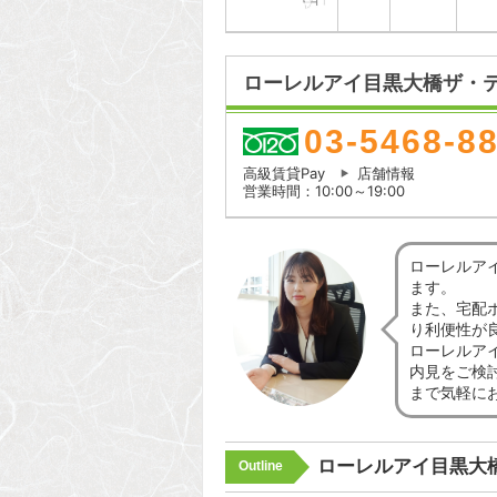
ローレルアイ目黒大橋ザ・テ
03-5468-8
高級賃貸Pay
店舗情報
営業時間：10:00～19:00
ローレルア
ます。
また、宅配
り利便性が
ローレルア
内見をご検
まで気軽に
ローレルアイ目黒大
Outline