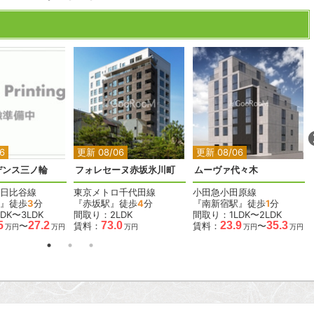
2
2
2
2
2
6
更新 08/06
更新 08/06
デンス三ノ輪
フォレセーヌ赤坂氷川町
ムーヴァ代々木
日比谷線
東京メトロ千代田線
小田急小田原線
』徒歩
3
分
『赤坂駅』徒歩
4
分
『南新宿駅』徒歩
1
分
DK〜3LDK
間取り：2LDK
間取り：1LDK〜2LDK
5
27.2
73.0
23.9
35.3
〜
賃料：
賃料：
〜
万円
万円
万円
万円
万円