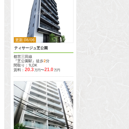
2
更新 08/06
ティサージュ芝公園
都営三田線
『芝公園駅』徒歩
2
分
間取り：1LDK
20.3
21.0
賃料：
〜
万円
万円
2
2