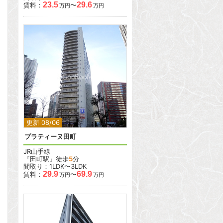
23.5
29.6
賃料：
〜
万円
万円
2
2
更新 08/06
プラティーヌ田町
JR山手線
『田町駅』徒歩
5
分
間取り：1LDK〜3LDK
29.9
69.9
賃料：
〜
万円
万円