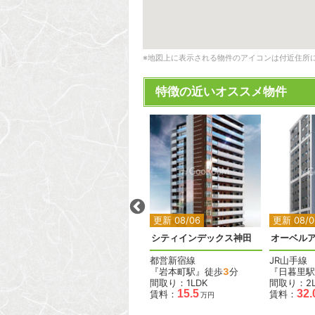
※地図上に表示される物件のアイコンは付近住所
特徴の近いオススメ物件
2
2
更新 08/06
更新 08/06
更新 08/0
田
リビオレゾン浅草橋
シティインデックス神田
オーベル
都営浅草線
都営新宿線
JR山手線
『浅草橋駅』徒歩
2
分
『岩本町駅』徒歩
3
分
『日暮里駅
間取り：1LDK
間取り：1LDK
間取り：2L
25.0
15.5
32.
賃料：
賃料：
賃料：
万円
万円