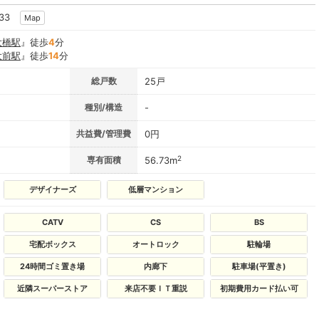
-33
Map
大橋駅
』徒歩
4
分
大前駅
』徒歩
14
分
総戸数
25戸
種別/構造
-
共益費/管理費
0円
2
専有面積
56.73m
デザイナーズ
低層マンション
CATV
CS
BS
宅配ボックス
オートロック
駐輪場
24時間ゴミ置き場
内廊下
駐車場(平置き)
近隣スーパーストア
来店不要ＩＴ重説
初期費用カード払い可