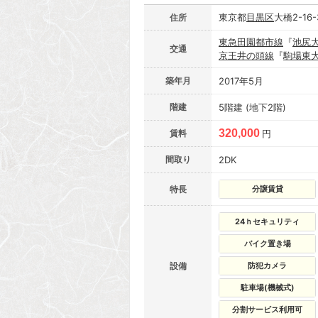
東京都
目黒区
大橋2-16
住所
東急田園都市線
『
池尻
交通
京王井の頭線
『
駒場東
築年月
2017年5月
階建
5階建 (地下2階)
320,000
賃料
円
間取り
2DK
特長
分譲賃貸
24ｈセキュリティ
バイク置き場
設備
防犯カメラ
駐車場(機械式)
分割サービス利用可