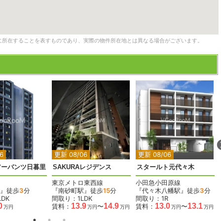
に所在することを表すものであり、実際の物件所在地とは異なる場合がございます。
2
2
2
6
更新 08/06
更新 08/06
アーバンツ日暮里
SAKURAレジデンス
スタールト元代々木
東京メトロ東西線
小田急小田原線
』徒歩
3
分
『南砂町駅』徒歩
15
分
『代々木八幡駅』徒歩
3
分
DK
間取り：1LDK
間取り：1R
0
13.9
14.9
13.0
13.1
賃料：
〜
賃料：
〜
万円
万円
万円
万円
万円