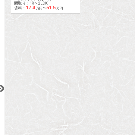
間取り：1R〜2LDK
17.4
51.5
賃料：
〜
万円
万円
2
2
2
更新 08/06
更新 08/06
更新 08/06
ガーラ・リバーサイド目黒
ローレルアイ目黒大橋ザ・テラス
ステージグランデ
東急目黒線
東急田園都市線
JR山手線
『不動前駅』徒歩
5
分
『池尻大橋駅』徒歩
4
分
『御徒町駅』徒歩
1
間取り：1K
間取り：2DK
間取り：1LDK
11.9
32.0
19.0
賃料：
賃料：
賃料：
万円
万円
万円