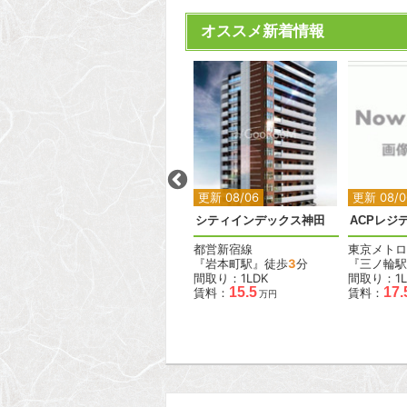
オススメ新着情報
2
2
2
2
更新 08/06
更新 08/06
更新 08/0
HF駒沢公園レジデンスタワー
シティインデックス神田
ACPレジ
東急田園都市線
都営新宿線
東京メトロ
分
『駒沢大学駅』徒歩
2
分
『岩本町駅』徒歩
3
分
『三ノ輪駅
間取り：1R〜1LDK
間取り：1LDK
間取り：1L
.4
11.6
21.2
15.5
17.
賃料：
〜
賃料：
賃料：
万円
万円
万円
万円