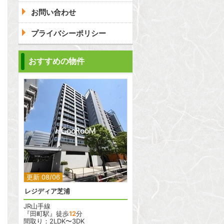
お問い合わせ
プライバシーポリシー
おすすめの物件
2
2
更新 08/06
レジディア芝浦
JR山手線
『田町駅』徒歩
12
分
間取り：2LDK〜3DK