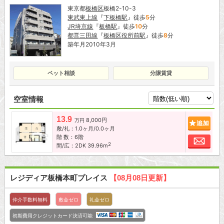
東京都
板橋区
板橋2-10-3
東武東上線
『
下板橋駅
』徒歩
5
分
JR埼京線
『
板橋駅
』徒歩
10
分
都営三田線
『
板橋区役所前駅
』徒歩
8
分
築年月2010年3月
ペット相談
分譲賃貸
空室情報
13.9
8,000円
追加
万円
敷/礼：1.0ヶ月/0.0ヶ月
階 数：6階
お問
2
間/広：2DK 39.96m
レジディア板橋本町プレイス
【08月08日更新】
仲介手数料無料
敷金ゼロ
礼金ゼロ
初期費用クレジットカード決済可能