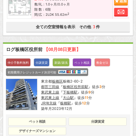
敷/礼：1.0ヶ月/0.0ヶ月
階 数：6階
お問
2
間/広：2LDK 55.62m
全ての空室情報を表示 その他
件
3
ログ板橋区役所前
【08月08日更新】
仲介手数料無料
分譲賃貸
新築/築浅
ペット相談
敷金ゼロ
初期費用クレジットカード決済可能
東京都
板橋区
板橋2-60-2
都営三田線
『
板橋区役所前駅
』徒歩
3
分
東武東上線
『
下板橋駅
』徒歩
9
分
東武東上線
『
大山駅
』徒歩
11
分
JR埼京線
『
板橋駅
』徒歩
12
分
築年月2023年12月
ペット相談
分譲賃貸
デザイナーズマンション