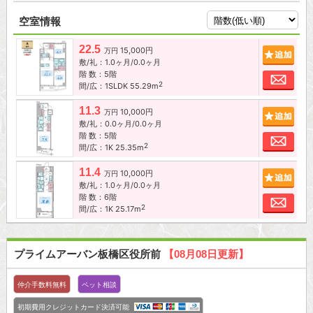
空室情報
22.5
15,000円
追加
万円
敷/礼：1.0ヶ月/0.0ヶ月
階 数：5階
お問
2
間/広：1SLDK 55.29m
11.3
10,000円
追加
万円
敷/礼：0.0ヶ月/0.0ヶ月
階 数：5階
お問
2
間/広：1K 25.35m
11.4
10,000円
追加
万円
敷/礼：1.0ヶ月/0.0ヶ月
階 数：6階
お問
2
間/広：1K 25.17m
プライムアーバン板橋区役所前
【08月08日更新】
仲介手数料無料
ペット相談
初期費用クレジットカード決済可能