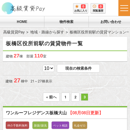
0
0
tog
お気に入り
閲覧履歴
me
HOME
物件検索
お問い合わせ
高級賃貸Pay
地域・路線から探す
板橋区役所前駅の賃貸マンション一
板橋区役所前駅の賃貸物件一覧
27
110
建物
棟 部屋
室
現在の検索条件
27
建物
棟中 21～27棟表示
« 前へ
1
2
3
ワンルーフレジデンス板橋大山
【08月08日更新】
仲介手数料無料
新築/築浅
ペット相談
礼金ゼロ