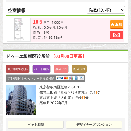
空室情報
18.5
11,000円
追加
万円
敷/礼：0.0ヶ月/1.0ヶ月
階 数：9階
お問
2
間/広：1K 36.48m
ドゥーエ板橋区役所前
【08月08日更新】
仲介手数料無料
ペット相談
敷金ゼロ
礼金ゼロ
初期費用クレジットカード決済可能
東京都
板橋区
板橋2-64-12
都営三田線
『
板橋区役所前駅
』徒歩
1
分
東武東上線
『
大山駅
』徒歩
11
分
築年月2022年7月
ペット相談
デザイナーズマンション