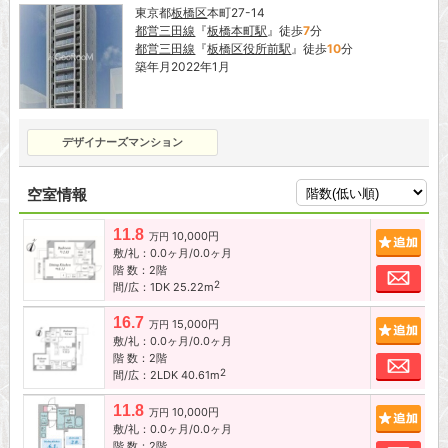
東京都
板橋区
本町27-14
都営三田線
『
板橋本町駅
』徒歩
7
分
都営三田線
『
板橋区役所前駅
』徒歩
10
分
築年月2022年1月
デザイナーズマンション
空室情報
11.8
10,000円
追加
万円
敷/礼：0.0ヶ月/0.0ヶ月
階 数：2階
お問
2
間/広：1DK 25.22m
16.7
15,000円
追加
万円
敷/礼：0.0ヶ月/0.0ヶ月
階 数：2階
お問
2
間/広：2LDK 40.61m
11.8
10,000円
追加
万円
敷/礼：0.0ヶ月/0.0ヶ月
階 数：2階
お問