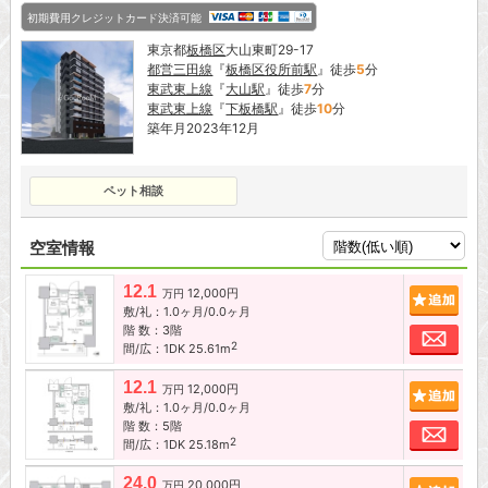
初期費用クレジットカード決済可能
東京都
板橋区
大山東町29-17
都営三田線
『
板橋区役所前駅
』徒歩
5
分
東武東上線
『
大山駅
』徒歩
7
分
東武東上線
『
下板橋駅
』徒歩
10
分
築年月2023年12月
ペット相談
空室情報
12.1
12,000円
追加
万円
敷/礼：1.0ヶ月/0.0ヶ月
階 数：3階
お問
2
間/広：1DK 25.61m
12.1
12,000円
追加
万円
敷/礼：1.0ヶ月/0.0ヶ月
階 数：5階
お問
2
間/広：1DK 25.18m
24.0
20,000円
追加
万円