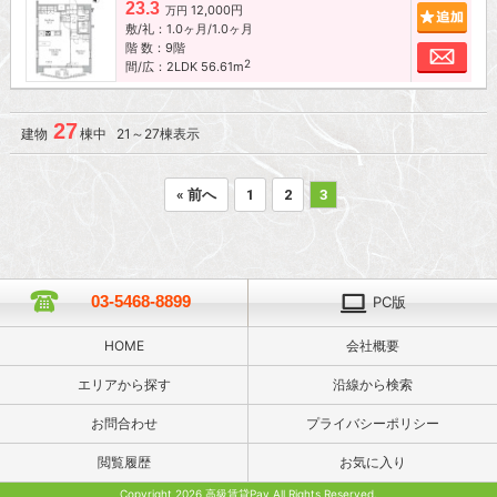
23.3
12,000円
追加
万円
敷/礼：1.0ヶ月/1.0ヶ月
階 数：9階
お問
2
間/広：2LDK 56.61m
27
建物
棟中 21～27棟表示
« 前へ
1
2
3
03-5468-8899
PC版
HOME
会社概要
エリアから探す
沿線から検索
お問合わせ
プライバシーポリシー
閲覧履歴
お気に入り
Copyright 2026 高級賃貸Pay All Rights Reserved.