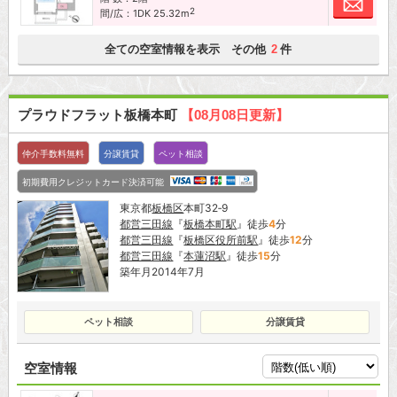
2
間/広：1DK 25.32m
全ての空室情報を表示 その他
件
2
プラウドフラット板橋本町
【08月08日更新】
仲介手数料無料
分譲賃貸
ペット相談
初期費用クレジットカード決済可能
東京都
板橋区
本町32‐9
都営三田線
『
板橋本町駅
』徒歩
4
分
都営三田線
『
板橋区役所前駅
』徒歩
12
分
都営三田線
『
本蓮沼駅
』徒歩
15
分
築年月2014年7月
ペット相談
分譲賃貸
空室情報