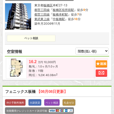
東京都
板橋区
本町27-13
都営三田線
『
板橋区役所前駅
』徒歩
9
分
都営三田線
『
板橋本町駅
』徒歩
7
分
東武東上線
『
中板橋駅
』徒歩
16
分
築年月2006年11月
ペット相談
空室情報
16.2
10,000円
追加
万円
敷/礼：1.0ヶ月/1.0ヶ月
階 数：11階
お問
2
間/広：1LDK 40.08m
フェニックス板橋
【08月08日更新】
仲介手数料無料
分譲賃貸
ペット相談
礼金ゼロ
初期費用クレジットカード決済可能