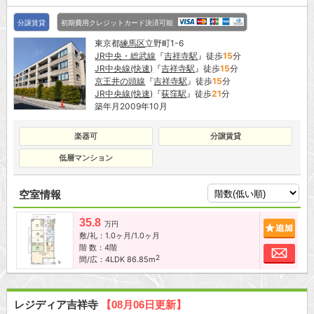
分譲賃貸
初期費用クレジットカード決済可能
東京都
練馬区
立野町1-6
JR中央・総武線
『
吉祥寺駅
』徒歩
15
分
JR中央線(快速)
『
吉祥寺駅
』徒歩
15
分
京王井の頭線
『
吉祥寺駅
』徒歩
15
分
JR中央線(快速)
『
荻窪駅
』徒歩
21
分
築年月2009年10月
楽器可
分譲賃貸
低層マンション
空室情報
35.8
追加
万円
敷/礼：1.0ヶ月/1.0ヶ月
階 数：4階
お問
2
間/広：4LDK 86.85m
レジディア吉祥寺
【08月06日更新】