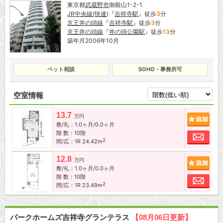
東京都
武蔵野市
御殿山1-2-1
JR中央線(快速)
『
吉祥寺駅
』徒歩
3
分
京王井の頭線
『
吉祥寺駅
』徒歩
3
分
京王井の頭線
『
井の頭公園駅
』徒歩
13
分
築年月2006年10月
ペット相談
SOHO・事務所可
空室情報
13.7
追加
万円
敷/礼：1.0ヶ月/0.0ヶ月
階 数：10階
お問
2
間/広：1R 24.42m
12.8
追加
万円
敷/礼：1.0ヶ月/0.0ヶ月
階 数：10階
お問
2
間/広：1R 23.49m
パークホームズ吉祥寺グランテラス
【08月06日更新】