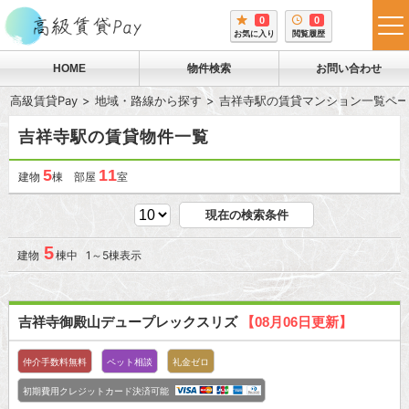
0
0
tog
お気に入り
閲覧履歴
me
HOME
物件検索
お問い合わせ
高級賃貸Pay
地域・路線から探す
吉祥寺駅の賃貸マンション一覧ペー
吉祥寺駅の賃貸物件一覧
5
11
建物
棟 部屋
室
現在の検索条件
5
建物
棟中 1～5棟表示
吉祥寺御殿山デュープレックスリズ
【08月06日更新】
仲介手数料無料
ペット相談
礼金ゼロ
初期費用クレジットカード決済可能