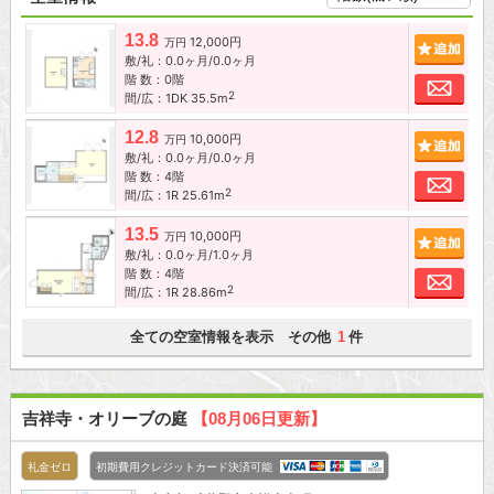
13.8
12,000円
追加
万円
敷/礼：0.0ヶ月/0.0ヶ月
階 数：0階
お問
2
間/広：1DK 35.5m
12.8
10,000円
追加
万円
敷/礼：0.0ヶ月/0.0ヶ月
階 数：4階
お問
2
間/広：1R 25.61m
13.5
10,000円
追加
万円
敷/礼：0.0ヶ月/1.0ヶ月
階 数：4階
お問
2
間/広：1R 28.86m
全ての空室情報を表示 その他
件
1
吉祥寺・オリーブの庭
【08月06日更新】
礼金ゼロ
初期費用クレジットカード決済可能