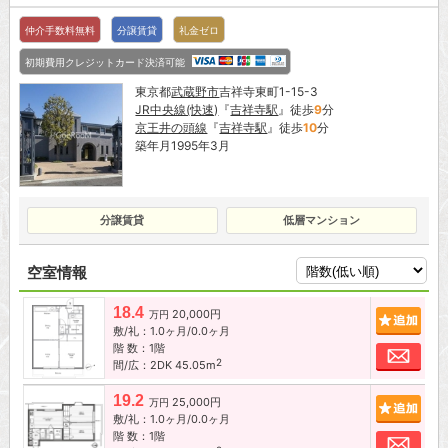
仲介手数料無料
分譲賃貸
礼金ゼロ
初期費用クレジットカード決済可能
東京都
武蔵野市
吉祥寺東町1-15-3
JR中央線(快速)
『
吉祥寺駅
』徒歩
9
分
京王井の頭線
『
吉祥寺駅
』徒歩
10
分
築年月1995年3月
分譲賃貸
低層マンション
空室情報
18.4
20,000円
追加
万円
敷/礼：1.0ヶ月/0.0ヶ月
階 数：1階
お問
2
間/広：2DK 45.05m
19.2
25,000円
追加
万円
敷/礼：1.0ヶ月/0.0ヶ月
階 数：1階
お問