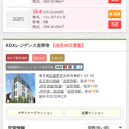
2
間/広：2DK 50.96m
18.4
20,000円
追加
万円
敷/礼：1.0ヶ月/1.0ヶ月
階 数：2階
お問
2
間/広：2DK 45.05m
KDXレジデンス吉祥寺
【08月06日更新】
仲介手数料無料
敷金ゼロ
礼金ゼロ
初期費用クレジットカード決済可能
東京都
武蔵野市
吉祥寺東町1-23-20
京王井の頭線
『
吉祥寺駅
』徒歩
15
分
JR中央線(快速)
『
吉祥寺駅
』徒歩
14
分
JR中央・総武線
『
吉祥寺駅
』徒歩
14
分
築年月2020年2月
デザイナーズマンション
低層マンション
空室情報