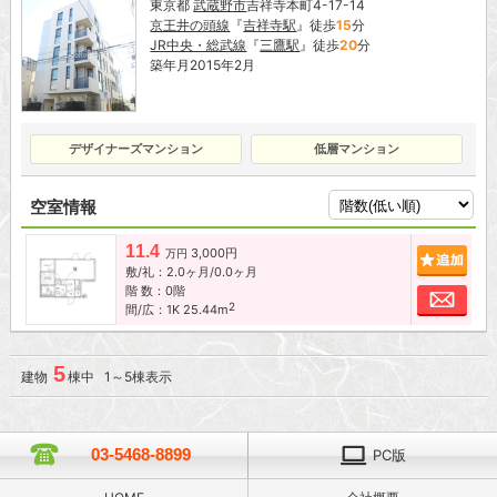
東京都
武蔵野市
吉祥寺本町4-17-14
京王井の頭線
『
吉祥寺駅
』徒歩
15
分
JR中央・総武線
『
三鷹駅
』徒歩
20
分
築年月2015年2月
デザイナーズマンション
低層マンション
空室情報
11.4
3,000円
追加
万円
敷/礼：2.0ヶ月/0.0ヶ月
階 数：0階
お問
2
間/広：1K 25.44m
5
建物
棟中 1～5棟表示
03-5468-8899
PC版