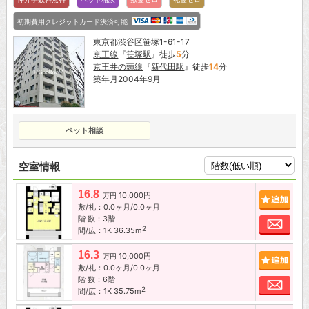
初期費用クレジットカード決済可能
東京都
渋谷区
笹塚1-61-17
京王線
『
笹塚駅
』徒歩
5
分
京王井の頭線
『
新代田駅
』徒歩
14
分
築年月2004年9月
ペット相談
空室情報
16.8
10,000円
追加
万円
敷/礼：0.0ヶ月/0.0ヶ月
階 数：3階
お問
2
間/広：1K 36.35m
16.3
10,000円
追加
万円
敷/礼：0.0ヶ月/0.0ヶ月
階 数：6階
お問
2
間/広：1K 35.75m