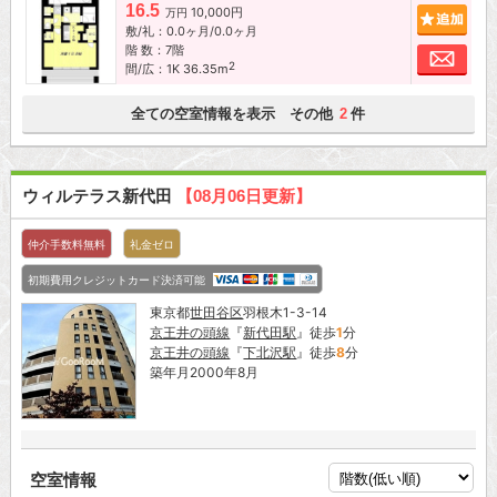
16.5
10,000円
追加
万円
敷/礼：0.0ヶ月/0.0ヶ月
階 数：7階
お問
2
間/広：1K 36.35m
全ての空室情報を表示 その他
件
2
ウィルテラス新代田
【08月06日更新】
仲介手数料無料
礼金ゼロ
初期費用クレジットカード決済可能
東京都
世田谷区
羽根木1-3-14
京王井の頭線
『
新代田駅
』徒歩
1
分
京王井の頭線
『
下北沢駅
』徒歩
8
分
築年月2000年8月
空室情報