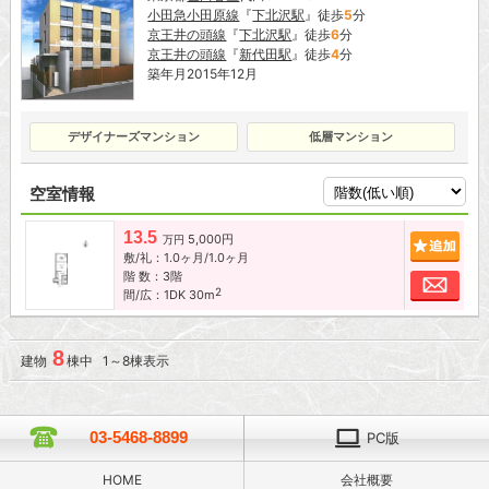
小田急小田原線
『
下北沢駅
』徒歩
5
分
京王井の頭線
『
下北沢駅
』徒歩
6
分
京王井の頭線
『
新代田駅
』徒歩
4
分
築年月2015年12月
デザイナーズマンション
低層マンション
空室情報
13.5
5,000円
追加
万円
敷/礼：1.0ヶ月/1.0ヶ月
階 数：3階
お問
2
間/広：1DK 30m
8
建物
棟中 1～8棟表示
03-5468-8899
PC版
HOME
会社概要