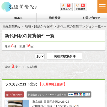
0
0
tog
お気に入り
閲覧履歴
me
HOME
物件検索
お問い合わせ
高級賃貸Pay
地域・路線から探す
新代田駅の賃貸マンション一覧ペー
新代田駅の賃貸物件一覧
8
16
建物
棟 部屋
室
現在の検索条件
8
建物
棟中 1～8棟表示
ラスカシエロ下北沢
【08月06日更新】
仲介手数料無料
初期費用クレジットカード決済可能
東京都
世田谷区
北沢2-26-25
小田急小田原線
『
下北沢駅
』徒歩
1
分