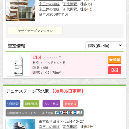
京王井の頭線
『
下北沢駅
』徒歩
1
分
京王井の頭線
『
新代田駅
』徒歩
8
分
築年月2008年11月
デザイナーズマンション
空室情報
11.4
6,000円
追加
万円
敷/礼：1.0ヶ月/1.0ヶ月
階 数：4階
お問
2
間/広：1K 24.78m
デュオステージ下北沢
【08月06日更新】
分譲賃貸
新築/築浅
ペット相談
敷金ゼロ
初期費用クレジットカード決済可能
東京都
世田谷区
代田4-10-27
京王井の頭線
『
新代田駅
』徒歩
2
分