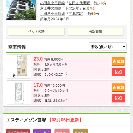
小田急小田原線
『
世田谷代田駅
』徒歩
6
分
京王井の頭線
『
下北沢駅
』徒歩
9
分
小田急小田原線
『
下北沢駅
』徒歩
9
分
築年月2024年3月
ペット相談
分譲賃貸
空室情報
23.0
8,000円
追加
万円
敷/礼：1.0ヶ月/1.0ヶ月
階 数：2階
お問
2
間/広：2LDK 43.27m
17.0
10,000円
追加
万円
敷/礼：0.0ヶ月/1.0ヶ月
階 数：3階
お問
2
間/広：1LDK 34.02m
エスティメゾン笹塚
【08月06日更新】
仲介手数料無料
ペット相談
敷金ゼロ
礼金ゼロ