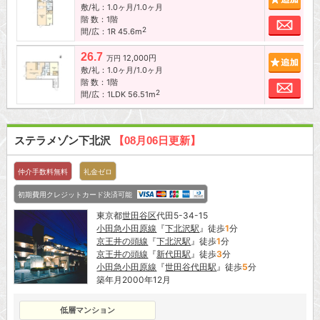
敷/礼：1.0ヶ月/1.0ヶ月
階 数：1階
お問
2
間/広：1R 45.6m
26.7
12,000円
追加
万円
敷/礼：1.0ヶ月/1.0ヶ月
階 数：1階
お問
2
間/広：1LDK 56.51m
ステラメゾン下北沢
【08月06日更新】
仲介手数料無料
礼金ゼロ
初期費用クレジットカード決済可能
東京都
世田谷区
代田5-34-15
小田急小田原線
『
下北沢駅
』徒歩
1
分
京王井の頭線
『
下北沢駅
』徒歩
1
分
京王井の頭線
『
新代田駅
』徒歩
3
分
小田急小田原線
『
世田谷代田駅
』徒歩
5
分
築年月2000年12月
低層マンション