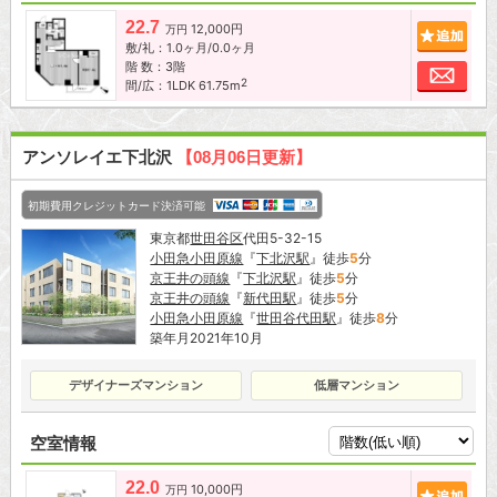
22.7
12,000円
追加
万円
敷/礼：1.0ヶ月/0.0ヶ月
階 数：3階
お問
2
間/広：1LDK 61.75m
アンソレイエ下北沢
【08月06日更新】
初期費用クレジットカード決済可能
東京都
世田谷区
代田5-32-15
小田急小田原線
『
下北沢駅
』徒歩
5
分
京王井の頭線
『
下北沢駅
』徒歩
5
分
京王井の頭線
『
新代田駅
』徒歩
5
分
小田急小田原線
『
世田谷代田駅
』徒歩
8
分
築年月2021年10月
デザイナーズマンション
低層マンション
空室情報
22.0
10,000円
追加
万円