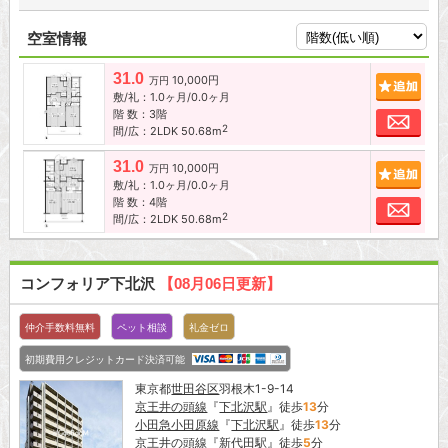
空室情報
31.0
10,000円
追加
万円
敷/礼：1.0ヶ月/0.0ヶ月
階 数：3階
お問
2
間/広：2LDK 50.68m
31.0
10,000円
追加
万円
敷/礼：1.0ヶ月/0.0ヶ月
階 数：4階
お問
2
間/広：2LDK 50.68m
コンフォリア下北沢
【08月06日更新】
仲介手数料無料
ペット相談
礼金ゼロ
初期費用クレジットカード決済可能
東京都
世田谷区
羽根木1-9-14
京王井の頭線
『
下北沢駅
』徒歩
13
分
小田急小田原線
『
下北沢駅
』徒歩
13
分
京王井の頭線
『
新代田駅
』徒歩
5
分