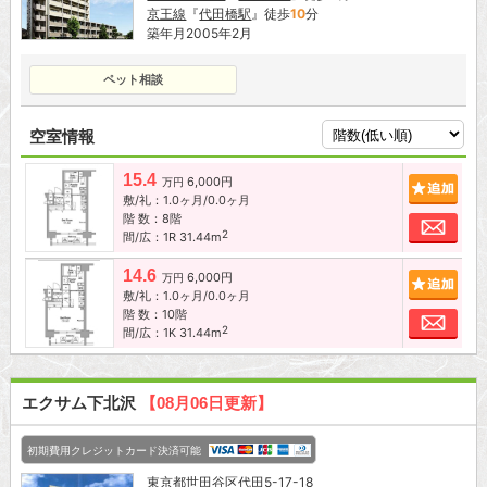
京王線
『
代田橋駅
』徒歩
10
分
築年月2005年2月
ペット相談
空室情報
15.4
6,000円
追加
万円
敷/礼：1.0ヶ月/0.0ヶ月
階 数：8階
お問
2
間/広：1R 31.44m
14.6
6,000円
追加
万円
敷/礼：1.0ヶ月/0.0ヶ月
階 数：10階
お問
2
間/広：1K 31.44m
エクサム下北沢
【08月06日更新】
初期費用クレジットカード決済可能
東京都
世田谷区
代田5-17-18