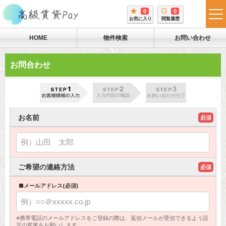
0
0
tog
お気に入り
閲覧履歴
me
HOME
物件検索
お問い合わせ
お問合わせ
お名前
必須
ご希望の連絡方法
必須
■メールアドレス(必須)
※携帯電話のメールアドレスをご登録の際は、返信メールが受信できるよう設
定の変更をお願いします。