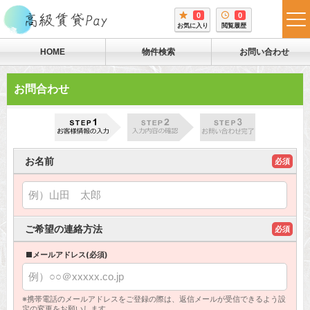
0
0
tog
お気に入り
閲覧履歴
me
HOME
物件検索
お問い合わせ
お問合わせ
お名前
必須
ご希望の連絡方法
必須
■メールアドレス(必須)
※携帯電話のメールアドレスをご登録の際は、返信メールが受信できるよう設
定の変更をお願いします。