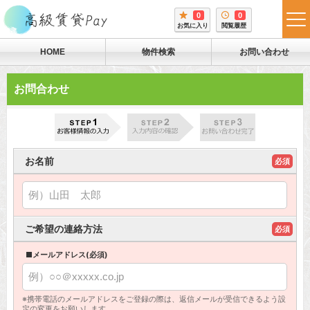
0
0
tog
お気に入り
閲覧履歴
me
HOME
物件検索
お問い合わせ
お問合わせ
お名前
必須
ご希望の連絡方法
必須
■メールアドレス(必須)
※携帯電話のメールアドレスをご登録の際は、返信メールが受信できるよう設
定の変更をお願いします。