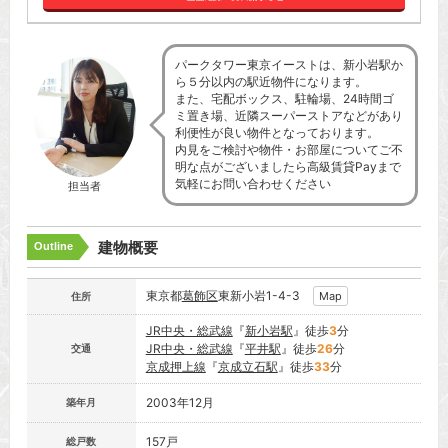
パークタワー東京イーストは、新小岩駅か
ら５分以内の駅近物件になります。
また、宅配ボックス、駐輪場、24時間ゴ
ミ置き場、近隣スーパーストアなどがあり
利便性が良い物件となっております。
内見をご検討や物件・お部屋についてご不
明な点がございましたら高級賃貸Payまで
気軽にお問い合わせください
担当者
建物概要
Outline
東京都
葛飾区
東新小岩1-4-3
Map
住所
JR中央・総武線
『
新小岩駅
』徒歩
3
分
JR中央・総武線
『
平井駅
』徒歩
26
分
交通
京成押上線
『
京成立石駅
』徒歩
33
分
2003年12月
築年月
157戸
総戸数