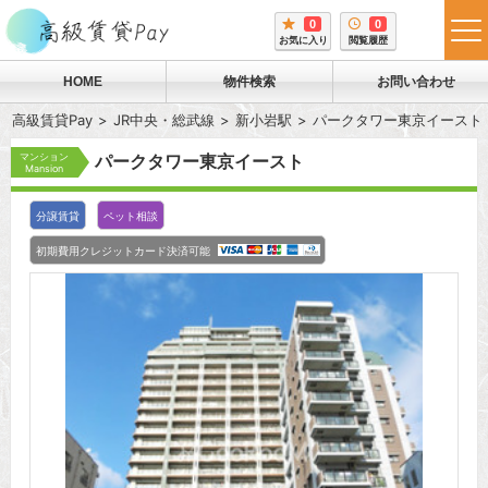
0
0
tog
お気に入り
閲覧履歴
me
HOME
物件検索
お問い合わせ
高級賃貸Pay
JR中央・総武線
新小岩駅
パークタワー東京イースト
マンション
パークタワー東京イースト
Mansion
分譲賃貸
ペット相談
初期費用クレジットカード決済可能