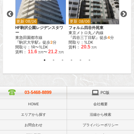
更新 08/06
更新 08/06
更新 0
HF駒沢公園レジデンスタワ
フォルム四谷外苑東
ブラン
ー
東京メトロ丸ノ内線
JR山
分
東急田園都市線
『四谷三丁目駅』徒歩
4
分
『駒込
『駒沢大学駅』徒歩
2
分
間取り：1LDK
間取り
.0
20.5
間取り：1R〜1LDK
賃料：
賃料：
万円
万円
11.6
21.2
賃料：
〜
万円
万円
03-5468-8899
PC版
HOME
会社概要
エリアから探す
沿線から検索
お問合わせ
プライバシーポリシー