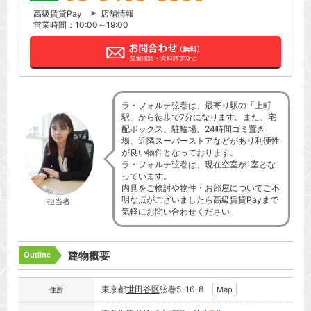
高級賃貸Pay
店舗情報
営業時間：10:00～19:00
ラ・フォルテ弦巻は、最寄り駅の「上町
駅」から徒歩で7分になります。また、宅
配ボックス、駐輪場、24時間ゴミ置き
場、近隣スーパーストアなどがあり利便性
が良い物件となっております。
ラ・フォルテ弦巻は、現在空室が1室とな
っています。
内見をご検討や物件・お部屋についてご不
明な点がございましたら高級賃貸Payまで
担当者
気軽にお問い合わせください
建物概要
Outline
東京都
世田谷区
弦巻5-16-8
Map
住所