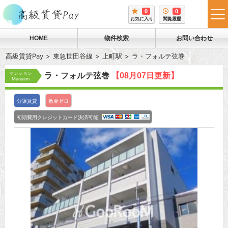
0
0
tog
お気に入り
閲覧履歴
me
HOME
物件検索
お問い合わせ
高級賃貸Pay
東急世田谷線
上町駅
ラ・フォルテ弦巻
マンション
ラ・フォルテ弦巻
【08月07日更新】
Mansion
分譲賃貸
敷金ゼロ
初期費用クレジットカード決済可能