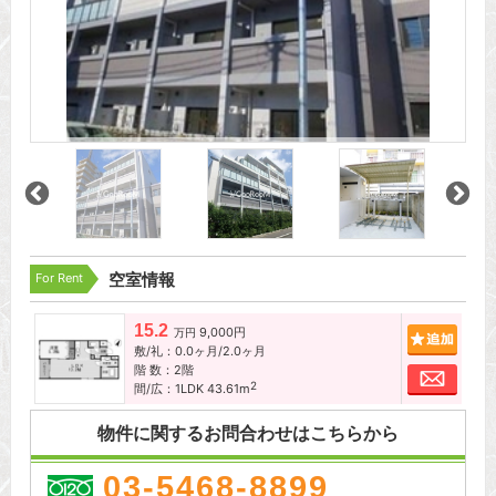
For Rent
空室情報
15.2
9,000円
追加
万円
敷/礼：0.0ヶ月/2.0ヶ月
階 数：2階
お問
2
間/広：1LDK 43.61m
物件に関するお問合わせはこちらから
03-5468-8899