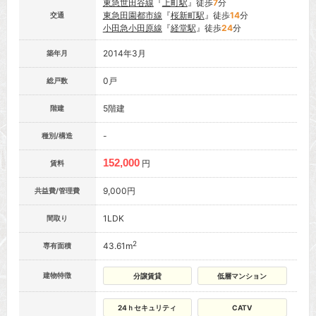
東急世田谷線
『
上町駅
』徒歩
7
分
東急田園都市線
『
桜新町駅
』徒歩
14
分
交通
小田急小田原線
『
経堂駅
』徒歩
24
分
2014年3月
築年月
0戸
総戸数
5階建
階建
-
種別/構造
152,000
円
賃料
9,000円
共益費/管理費
1LDK
間取り
2
43.61m
専有面積
建物特徴
分譲賃貸
低層マンション
24ｈセキュリティ
CATV