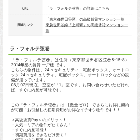
「ラ・フォルテ弦巻」の詳細はこちら
URL
「東京都世田谷区」の高級賃貸マンション一覧
東急世田谷線「上町駅」の高級賃貸マンション一
関連リンク
覧
ラ・フォルテ弦巻
「ラ・フォルテ弦巻」は住所（東京都世田谷区弦巻5-16-8）
2014年築の賃貸 一戸建 です。
こちらの物件は、24ｈセキュリティ、宅配ボックス、オートロ
ック 24ｈセキュリティ、宅配ボックス、オートロックなどの設
備が揃っています。
08月07日現在、空室が「1」室です。お問い合わせいただけれ
ば、すぐに内見が可能です。
この『ラ・フォルテ弦巻』は 【敷金ゼロ】 でさらにお得に契約
が可能！お引越しの初期費用がお得なイチオシ物件です！！
＜高級賃貸Pay＞のメリット！
・人気エリアの物件がたくさん！
・すぐに内見可能！
・初期費用をできるだけ安く！
・保証人のご相談も！