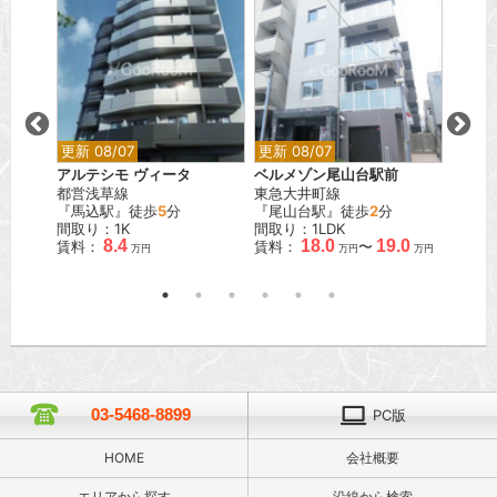
更新 08/07
更新 08/07
更新 0
田
アルテシモ ヴィータ
ベルメゾン尾山台駅前
シティ
都営浅草線
東急大井町線
都営新
『馬込駅』徒歩
5
分
『尾山台駅』徒歩
2
分
『岩本
間取り：1K
間取り：1LDK
間取り
8.4
18.0
19.0
賃料：
賃料：
〜
賃料：
万円
万円
万円
03-5468-8899
PC版
HOME
会社概要
エリアから探す
沿線から検索