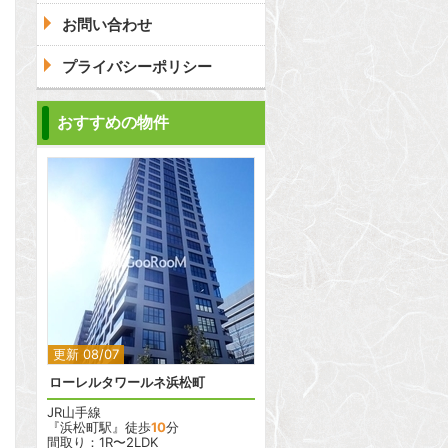
お問い合わせ
プライバシーポリシー
おすすめの物件
2
2
更新 08/07
ローレルタワールネ浜松町
JR山手線
『浜松町駅』徒歩
10
分
間取り：1R〜2LDK