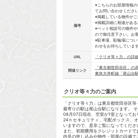
※こちらのお部屋情報
てお問い合わせくださ
※掲載している物件が
※掲載詳細に相違があ
備考
※ペット相談可の物件や
ので御注意下さい。お
※駐車場、駐輪場につ
わせをお待ちしていま
「クリオ等々力」の詳
URL
「東京都世田谷区」の
関連リンク
東急大井町線「尾山台
クリオ等々力のご案内
「クリオ等々力」は東京都世田谷区等々力
最寄りの駅は尾山台駅になります。 そ
08月07日現在、空室が1室となってお
24ｈセキュリティ、宅配ボックス、
いますので、是非ご覧になってくださ
また、初期費用をクレジットカードで
内見の申し込みや物件・部屋の設備で