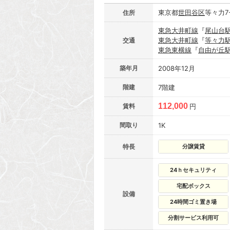
東京都
世田谷区
等々力7-
住所
東急大井町線
『
尾山台
東急大井町線
『
等々力
交通
東急東横線
『
自由が丘
築年月
2008年12月
階建
7階建
112,000
賃料
円
間取り
1K
特長
分譲賃貸
24ｈセキュリティ
宅配ボックス
設備
24時間ゴミ置き場
分割サービス利用可