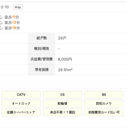
2-10
Map
駅
』徒歩
11
分
駅
』徒歩
13
分
駅
』徒歩
19
分
総戸数
29戸
種別/構造
-
共益費/管理費
8,000円
2
専有面積
29.91m
CATV
CS
BS
オートロック
駐輪場
防犯カメラ
近隣スーパーストア
来店不要ＩＴ重説
初期費用カード払い可