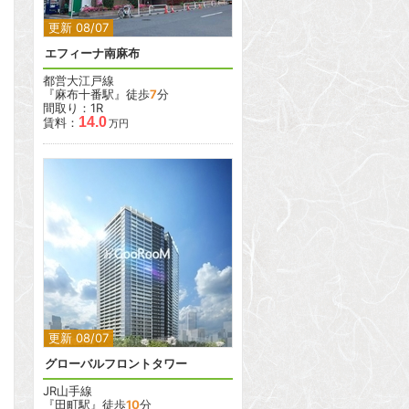
更新 08/07
エフィーナ南麻布
都営大江戸線
『麻布十番駅』徒歩
7
分
間取り：1R
14.0
賃料：
万円
2
2
更新 08/07
グローバルフロントタワー
JR山手線
『田町駅』徒歩
10
分