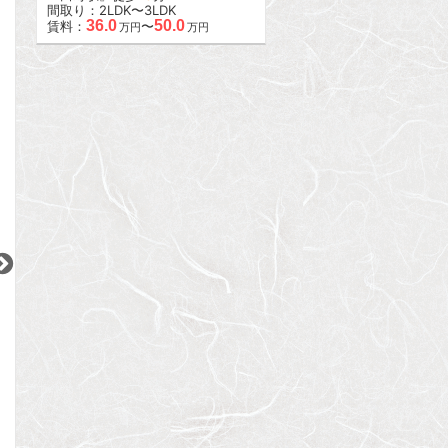
間取り：2LDK〜3LDK
36.0
50.0
賃料：
〜
万円
万円
2
2
2
更新 08/07
更新 08/07
更新 08/07
ブランズ文京本駒込
レジデンシャルスター武蔵小山
シティハウス南品
JR山手線
東急目黒線
JR京浜東北線
『駒込駅』徒歩
8
分
『武蔵小山駅』徒歩
6
分
『大井町駅』徒歩
1
間取り：1K
間取り：1LDK
間取り：2LDK
11.3
14.8
27.8
賃料：
賃料：
賃料：
万円
万円
万円