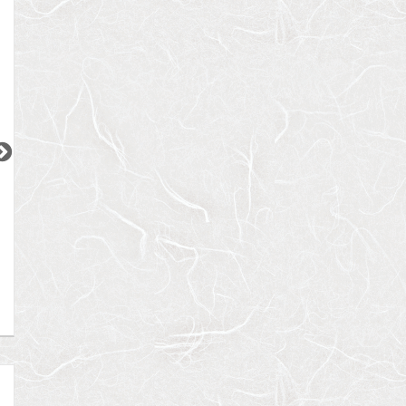
2
2
2
2
更新 08/07
更新 08/07
更新 08/07
ベルメゾン尾山台駅前
シティインデックス神田
ACPレジデンス三
東急大井町線
都営新宿線
東京メトロ日比谷
『尾山台駅』徒歩
2
分
『岩本町駅』徒歩
3
分
『三ノ輪駅』徒歩
間取り：1LDK
間取り：1LDK
間取り：1LDK〜3L
18.0
19.0
15.5
17.5
賃料：
〜
賃料：
賃料：
〜
万円
万円
万円
万円