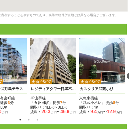
に所在することを表すものであり、実際の物件所在地とは異なる場合がございます。
2
2
2
2
2
7
更新 08/07
更新 08/07
ーズ月島テラス
レジディアタワー目黒不動前
カスタリア武蔵小杉
有楽町線
JR山手線
東急東横線
徒歩
3
分
『五反田駅』徒歩
7
分
『武蔵小杉駅』徒歩
8
分
LDK
間取り：1LDK〜3LDK
間取り：1K
0
20.3
46.9
9.4
12.9
賃料：
〜
賃料：
〜
万円
万円
万円
万円
万円