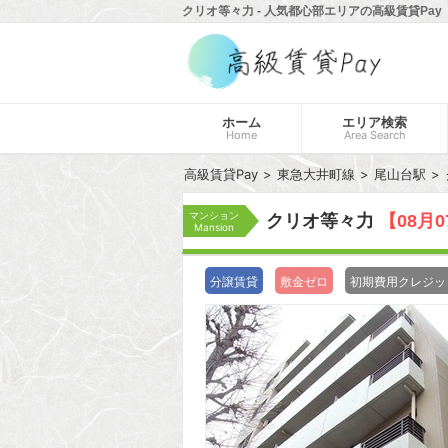
クリオ等々力 - 人気都心部エリアの高級賃貸Pay
ホーム
エリア検索
Home
Area Search
高級賃貸Pay
東急大井町線
尾山台駅
マンション
クリオ等々力
【08月
Mansion
分譲賃貸
敷金ゼロ
初期費用クレジッ