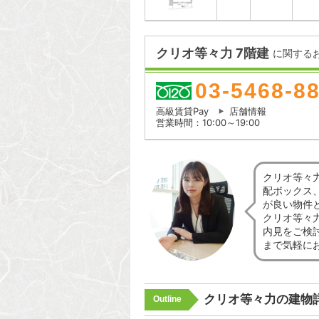
クリオ等々力 7階建
に関する
03-5468-8
高級賃貸Pay
店舗情報
営業時間：10:00～19:00
クリオ等々
配ボックス
が良い物件
クリオ等々
内見をご検
まで気軽に
クリオ等々力の建物
Outline