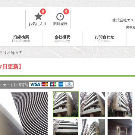
0
0
株式会社エスティ
お気に入り
閲覧履歴
掲載
沿線検索
会社概要
お問合わせ
Line Search
Company
Contact
クリオ等々力
07日更新】
トカード決済可能