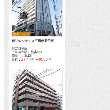
2
2
更新 08/07
BPRレジデンス三田伊皿子坂
都営浅草線
『泉岳寺駅』徒歩
5
分
間取り：2LDK
27.4
40.5
賃料：
〜
万円
万円
2