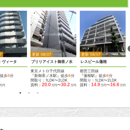
2
2
2
2
2
7
更新 08/07
更新 08/07
 ヴィータ
ブリリアイスト御茶ノ水
レスピール蓮根
東京メトロ千代田線
都営三田線
徒歩
5
分
『新御茶ノ水駅』徒歩
6
分
『蓮根駅』徒歩
6
分
K
間取り：1LDK〜2LDK
間取り：1LDK〜2LDK
20.0
30.2
14.9
16.6
賃料：
〜
賃料：
〜
万円
万円
万円
万円
万円