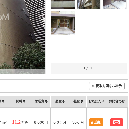
1
/
1
≫ 間取り図を非表示
積
賃料
管理費
敷金
礼金
お気に入り
お問合わせ
お
91m
11.2
8,000円
0.0ヶ月
1.0ヶ月
2
万円