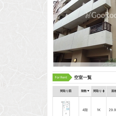
空室一覧
For Rent
間取り図
階数
間取り
面
4階
1K
29.