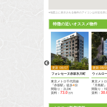
※地図上に表示される物件のアイコンは付近住所
特徴の近いオススメ物件
2
2
更新 08/07
更新 08/07
更新 08/0
クレイシア下丸子
フォレセーヌ赤坂氷川町
ウィルロ
東急多摩川線
東京メトロ千代田線
東京メトロ
『下丸子駅』徒歩
10
分
『赤坂駅』徒歩
4
分
『月島駅』
間取り：1LDK
間取り：2LDK
間取り：1S
15.0
73.0
30.
賃料：
賃料：
賃料：
万円
万円