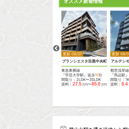
オススメ新着情報
2
2
2
2
更新 08/07
更新 08/07
更新 08/0
ラス
デュオフラッツ大森イースト
ブランシエスタ目黒中央町
アルテシモ
JR京浜東北線
東急東横線
都営浅草線
『大森駅』徒歩
4
分
『学芸大学駅』徒歩
11
分
『馬込駅』
間取り：1DK〜2LDK
間取り：2LDK〜3SLDK
間取り：1
15.6
38.0
27.5
85.0
8.4
賃料：
〜
賃料：
〜
賃料：
万円
万円
万円
万円