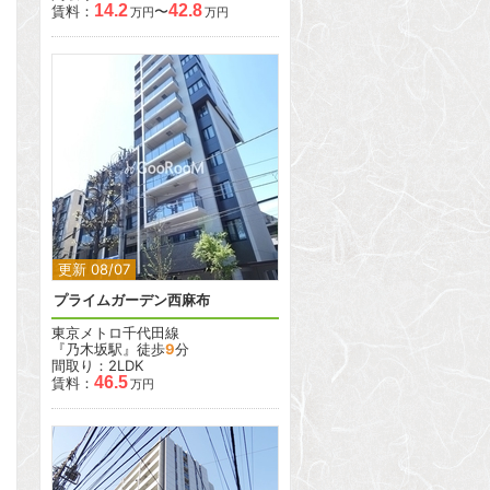
14.2
42.8
賃料：
〜
万円
万円
2
更新 08/07
プライムガーデン西麻布
東京メトロ千代田線
『乃木坂駅』徒歩
9
分
間取り：2LDK
46.5
賃料：
万円