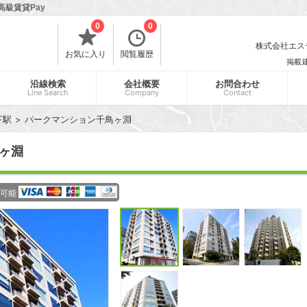
高級賃貸Pay
0
0
株式会社エスティ
お気に入り
閲覧履歴
掲載
沿線検索
会社概要
お問合わせ
Line Search
Company
Contact
下駅
パークマンション千鳥ヶ淵
ヶ淵
可能