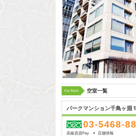
空室一覧
For Rent
パークマンション千鳥ヶ淵 1
03-5468-8
高級賃貸Pay
店舗情報