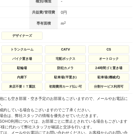
種別/構造
-
共益費/管理費
0円
2
専有面積
m
デザイナーズ
トランクルーム
CATV
CS
バイク置き場
宅配ボックス
オートロック
駐輪場
防犯カメラ
24時間ゴミ置き場
内廊下
駐車場(平置き)
駐車場(機械式)
来店不要ＩＴ重説
初期費用カード払い可
分割サービス利用可
の他にも空き部屋・空き予定のお部屋もございますので、メールやお電話に
い。
ご成約している場合もございますのでご了承ください。
る場合は、弊社スタッフの情報を優先させていただきます。
SOHO利用については、お部屋ごとに禁止とされている場合もございます
客様に代わって弊社スタッフが確認と交渉を行います。
いては、メールやお電話にてお問い合わせください。お客様からのお問い合