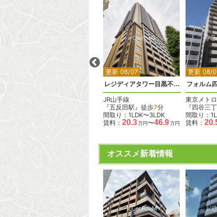
2
2
2
2
更新 08/07
更新 08/07
更新 08/0
ラトリエ赤坂
レジディアタワー目黒不動前
フォルム
東京メトロ丸ノ内線
JR山手線
東京メトロ
『赤坂見附駅』徒歩
8
分
『五反田駅』徒歩
7
分
『四谷三丁
間取り：2LDK
間取り：1LDK〜3LDK
間取り：1L
92.0
95.0
20.3
46.9
20.
賃料：
〜
賃料：
〜
賃料：
万円
万円
万円
万円
オススメ新着情報