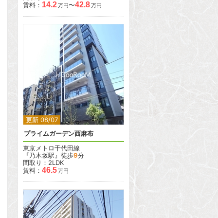
14.2
42.8
賃料：
〜
万円
万円
2
更新 08/07
プライムガーデン西麻布
東京メトロ千代田線
『乃木坂駅』徒歩
9
分
間取り：2LDK
46.5
賃料：
万円