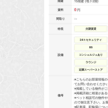
階建
15階建 (地下2階)
0
賃料
円
間取り
--
特長
分譲賃貸
24ｈセキュリティ
BS
設備
コンシェルジュあり
ラウンジ
近隣スーパーストア
※こちらのお部屋情報
てお問い合わせくださ
※掲載している物件が
※掲載詳細に相違があ
備考
※ペット相談可の物件や
ので御注意下さい。お
※駐車場、駐輪場につ