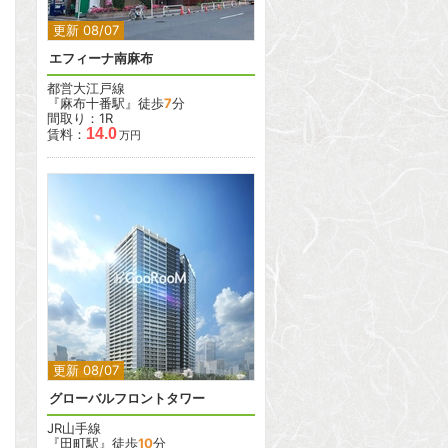
更新 08/07
エフィーナ南麻布
都営大江戸線
『麻布十番駅』徒歩
7
分
間取り：1R
14.0
賃料：
万円
2
2
更新 08/07
グローバルフロントタワー
JR山手線
『田町駅』徒歩
10
分