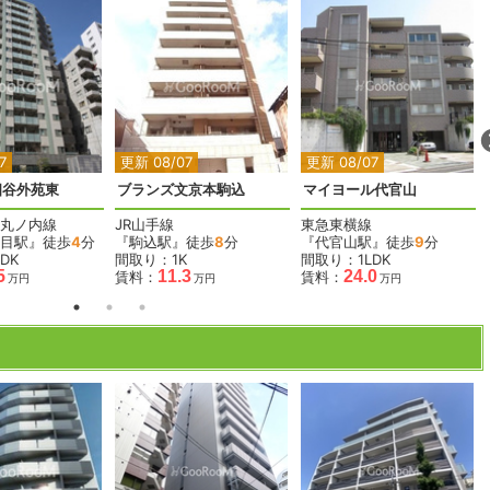
2
2
2
7
更新 08/07
更新 08/07
四谷外苑東
ブランズ文京本駒込
マイヨール代官山
丸ノ内線
JR山手線
東急東横線
目駅』徒歩
4
分
『駒込駅』徒歩
8
分
『代官山駅』徒歩
9
分
DK
間取り：1K
間取り：1LDK
5
11.3
24.0
賃料：
賃料：
万円
万円
万円
2
2
2