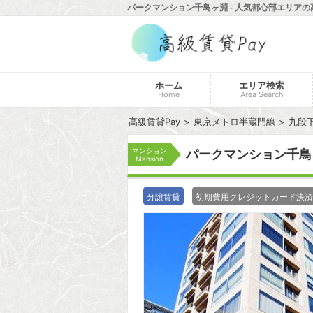
パークマンション千鳥ヶ淵 - 人気都心部エリアの
ホーム
エリア検索
Home
Area Search
高級賃貸Pay
東京メトロ半蔵門線
九段
マンション
パークマンション千鳥
Mansion
分譲賃貸
初期費用クレジットカード決済