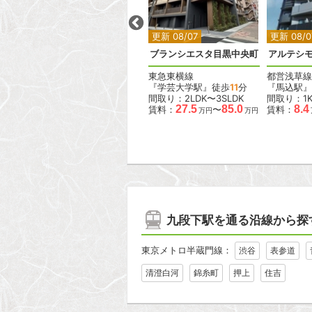
2
2
2
2
更新 08/07
更新 08/07
更新 08/0
ラス
デュオフラッツ大森イースト
ブランシエスタ目黒中央町
アルテシモ
JR京浜東北線
東急東横線
都営浅草線
『大森駅』徒歩
4
分
『学芸大学駅』徒歩
11
分
『馬込駅』
間取り：1DK〜2LDK
間取り：2LDK〜3SLDK
間取り：1
15.6
38.0
27.5
85.0
8.4
賃料：
〜
賃料：
〜
賃料：
万円
万円
万円
万円
九段下駅を通る沿線から探
東京メトロ半蔵門線：
渋谷
表参道
清澄白河
錦糸町
押上
住吉