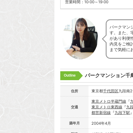
営業時間：10:00～19:00
パークマン
す。また、
があり利便
内見をご検
まで気軽に
パークマンション千
Outline
東京都
千代田区
九段南2-
住所
東京メトロ半蔵門線
『
東京メトロ東西線
『
九
交通
都営新宿線
『
九段下駅
築年月
2004年4月