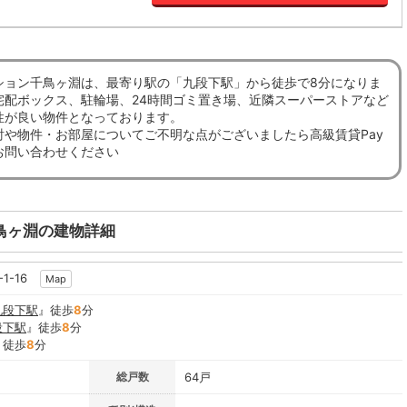
ション千鳥ヶ淵は、最寄り駅の「九段下駅」から徒歩で8分になりま
宅配ボックス、駐輪場、24時間ゴミ置き場、近隣スーパーストアなど
性が良い物件となっております。
討や物件・お部屋についてご不明な点がございましたら高級賃貸Pay
お問い合わせください
鳥ヶ淵の建物詳細
1-16
Map
九段下駅
』徒歩
8
分
段下駅
』徒歩
8
分
』徒歩
8
分
総戸数
64戸