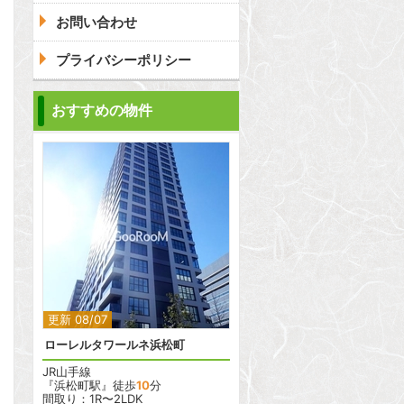
お問い合わせ
プライバシーポリシー
おすすめの物件
2
2
更新 08/07
ローレルタワールネ浜松町
JR山手線
『浜松町駅』徒歩
10
分
間取り：1R〜2LDK