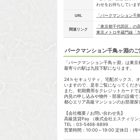
わせをお待ちしていま
「パークマンション千
URL
「東京都千代田区」の
関連リンク
東京メトロ半蔵門線「
パークマンション千鳥ヶ淵のご
「パークマンション千鳥ヶ淵」は東京都千
最寄りの駅は九段下駅になります。
24ｈセキュリティ、宅配ボックス、
いますので、是非ご覧になってくださ
また、初期費用をクレジットカードで
内見の申し込みや物件・部屋の設備で
都心エリア高級マンションのお部屋探
【会社概要 / お問い合わせ先】
高級賃貸Pay （株式会社エスティリン
TEL：03-5468-8899
営業時間：10:00～19:00 定休日：(