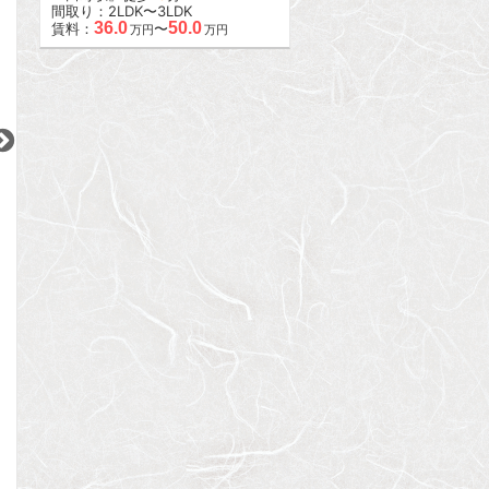
間取り：2LDK〜3LDK
36.0
50.0
賃料：
〜
万円
万円
2
2
2
更新 08/07
更新 08/07
更新 08/07
D’クラディア目黒本町
テラス恵比寿の丘
ヒルトップ恵比寿
東急目黒線
JR山手線
JR山手線
『西小山駅』徒歩
3
分
『恵比寿駅』徒歩
7
分
『恵比寿駅』徒歩
間取り：1SDK
間取り：2LDK
間取り：1K
20.0
57.0
11.5
賃料：
賃料：
賃料：
万円
万円
万円
2
2
2