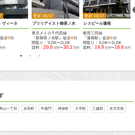
2
2
7
更新 08/07
更新 08/07
 ヴィータ
ブリリアイスト御茶ノ水
レスピール蓮根
東京メトロ千代田線
都営三田線
徒歩
5
分
『新御茶ノ水駅』徒歩
6
分
『蓮根駅』徒歩
6
分
K
間取り：1LDK〜2LDK
間取り：1LDK〜2LDK
20.0
30.2
14.9
16.6
賃料：
〜
賃料：
〜
万円
万円
万円
万円
万円
す
青山一丁目
永田町
半蔵門
神保町
大手町
三越前
水天宮前