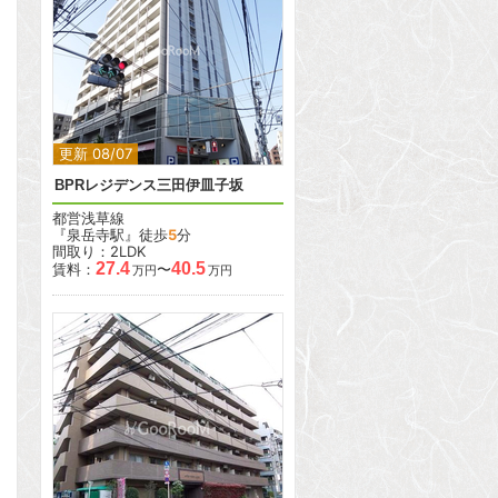
2
2
更新 08/07
BPRレジデンス三田伊皿子坂
都営浅草線
『泉岳寺駅』徒歩
5
分
間取り：2LDK
27.4
40.5
賃料：
〜
万円
万円
2