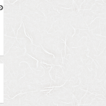
2
更新 08/07
更新 08/07
更新 08/07
ベルメゾン尾山台駅前
シティインデックス神田
ACPレジデンス三
東急大井町線
都営新宿線
東京メトロ日比谷
『尾山台駅』徒歩
2
分
『岩本町駅』徒歩
3
分
『三ノ輪駅』徒歩
間取り：1LDK
間取り：1LDK
間取り：1LDK〜3L
18.0
19.0
15.5
17.5
賃料：
〜
賃料：
賃料：
〜
万円
万円
万円
万円