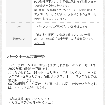
ので御注意下さい。お客様に代わって弊社スタッ
フが確認と交渉を行います。
※駐車場、駐輪場については、メールやお電話に
てお問い合わせください。お客様からのお問い合
わせをお待ちしています。
「パークホームズ東中野」の詳細はこちら
URL
「東京都中野区」の高級賃貸マンション一覧
JR中央・総武線「東中野駅」の高級賃貸マンシ
関連リンク
ョン一覧
パークホームズ東中野
「パークホームズ東中野」は住所（東京都中野区東中野1-17）
2022年築の賃貸 一戸建 です。
こちらの物件は、24ｈセキュリティ、宅配ボックス、オートロ
ック 24ｈセキュリティ、宅配ボックス、オートロックなどの設
備が揃っています。
08月08日現在、空室が「2」室です。お問い合わせいただけれ
ば、すぐに内見が可能です。
＜高級賃貸Pay＞のメリット！
・人気エリアの物件がたくさん！