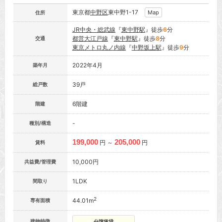
東京都
中野区
東中野1-17
Map
住所
JR中央・総武線
『
東中野駅
』徒歩
6
分
都営大江戸線
『
東中野駅
』徒歩
8
分
交通
東京メトロ丸ノ内線
『
中野坂上駅
』徒歩
9
分
2022年4月
築年月
39戸
総戸数
6階建
階建
-
種別/構造
199,000
205,000
円 ～
円
賃料
10,000円
共益費/管理費
1LDK
間取り
2
44.01m
専有面積
建物特徴
分譲賃貸