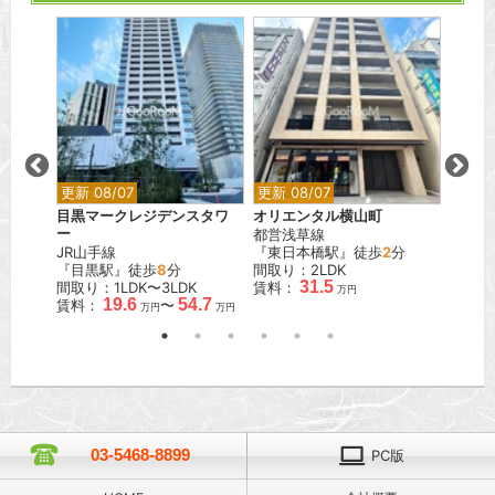
更新 08/07
更新 08/07
更新 0
目黒マークレジデンスタワ
オリエンタル横山町
ワンル
ー
都営浅草線
町
JR山手線
『東日本橋駅』徒歩
2
分
JR中
『目黒駅』徒歩
8
分
間取り：2LDK
『亀戸
.2
31.5
間取り：1LDK〜3LDK
賃料：
間取り：
万円
万円
19.6
54.7
賃料：
〜
賃料：
万円
万円
03-5468-8899
PC版