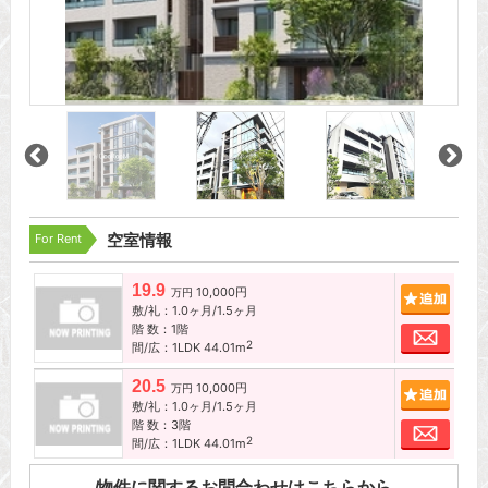
For Rent
空室情報
19.9
10,000円
追加
万円
敷/礼：1.0ヶ月/1.5ヶ月
階 数：1階
お問
2
間/広：1LDK 44.01m
20.5
10,000円
追加
万円
敷/礼：1.0ヶ月/1.5ヶ月
階 数：3階
お問
2
間/広：1LDK 44.01m
物件に関するお問合わせはこちらから