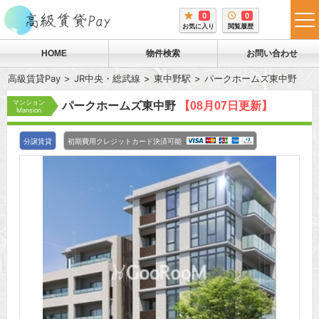
0
0
tog
お気に入り
閲覧履歴
me
HOME
物件検索
お問い合わせ
高級賃貸Pay
JR中央・総武線
東中野駅
パークホームズ東中野
マンション
パークホームズ東中野
【08月07日更新】
Mansion
分譲賃貸
初期費用クレジットカード決済可能