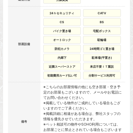
24ｈセキュリティ
CATV
CS
BS
バイク置き場
宅配ボックス
オートロック
駐輪場
部屋設備
防犯カメラ
24時間ゴミ置き場
内廊下
駐車場(平置き)
近隣スーパーストア
来店不要ＩＴ重説
初期費用カード払い可
分割サービス利用可
※こちらのお部屋情報の他にも空き部屋・空き予
定のお部屋もございますので、メールやお電話に
てお問い合わせください。
※掲載している物件がご成約している場合もござ
いますのでご了承ください。
※掲載詳細に相違がある場合は、弊社スタッフの
情報を優先させていただきます。
備考
※ペット相談可の物件やSOHO利用については、
お部屋ごとに禁止とされている場合もございます