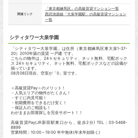
「東京都練馬区」の高級賃貸マンション一覧
西武池袋線「大泉学園駅」の高級賃貸マンション
関連リンク
一覧
シティタワー大泉学園
「シティタワー大泉学園」は住所（東京都練馬区東大泉1-37-
20）2010年築の賃貸 一戸建 です。
こちらの物件は、24ｈセキュリティ、ネット無料、宅配ボック
ス 24ｈセキュリティ、ネット無料、宅配ボックスなどの設備が
揃っています。
08月08日現在、空室が「0」室です。
＜高級賃貸Pay＞のメリット！
・人気エリアの物件がたくさん！
・すぐに内見可能！
・初期費用をできるだけ安く！
・保証人のご相談も！
わがままお部屋探しを完全サポート！！
高級賃貸Pay(JR新宿駅東口から、徒歩2分) TEL：03-5468-
8899
営業時間：10:00～19:00 年中無休(年末年始除く)