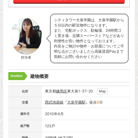
シティタワー大泉学園は、大泉学園駅から
５分以内の駅近物件になります。
また、宅配ボックス、駐輪場、24時間ゴ
ミ置き場、近隣スーパーストアなどがあり
利便性が良い物件となっております。
内見をご検討や物件・お部屋についてご不
明な点がございましたら高級賃貸Payまで
気軽にお問い合わせください
担当者
建物概要
Outline
東京都
練馬区
東大泉1-37-20
Map
住所
西武池袋線
『
大泉学園駅
』徒歩
2
分
交通
2010年4月
築年月
123戸
総戸数
26階建 (地下1階)
階建