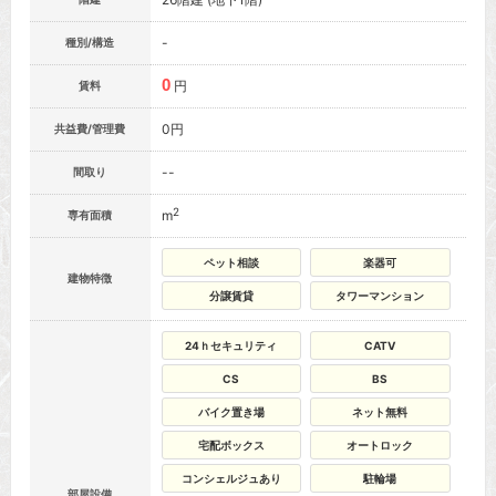
-
種別/構造
0
円
賃料
0円
共益費/管理費
--
間取り
2
m
専有面積
ペット相談
楽器可
建物特徴
分譲賃貸
タワーマンション
24ｈセキュリティ
CATV
CS
BS
バイク置き場
ネット無料
宅配ボックス
オートロック
コンシェルジュあり
駐輪場
部屋設備