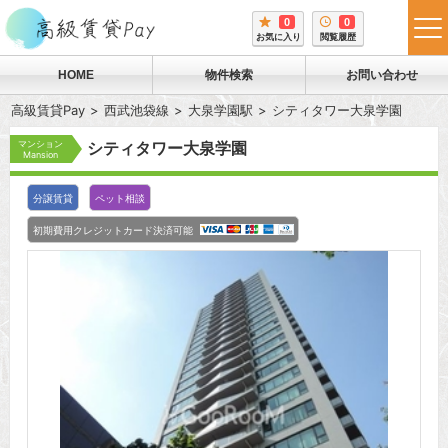
0
0
tog
お気に入り
閲覧履歴
me
HOME
物件検索
お問い合わせ
高級賃貸Pay
西武池袋線
大泉学園駅
シティタワー大泉学園
マンション
シティタワー大泉学園
Mansion
分譲賃貸
ペット相談
初期費用クレジットカード決済可能