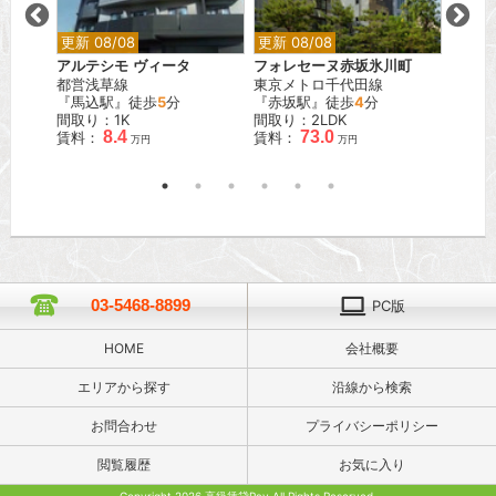
更新 08/08
更新 08/08
更新 0
アルテシモ ヴィータ
フォレセーヌ赤坂氷川町
ウィル
都営浅草線
東京メトロ千代田線
東京メ
分
『馬込駅』徒歩
5
分
『赤坂駅』徒歩
4
分
『月島
間取り：1K
間取り：2LDK
間取り：
8.4
73.0
賃料：
賃料：
賃料：
万円
万円
03-5468-8899
PC版
HOME
会社概要
エリアから探す
沿線から検索
お問合わせ
プライバシーポリシー
閲覧履歴
お気に入り