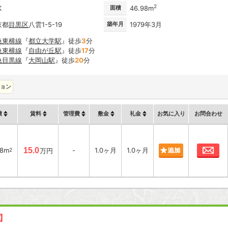
2
K
面積
46.98m
京都
目黒区
八雲1-5-19
築年月
1979年3月
急東横線
『
都立大学駅
』徒歩
3
分
急東横線
『
自由が丘駅
』徒歩
17
分
急目黒線
『
大岡山駅
』徒歩
20
分
ョン
積
賃料
管理費
敷金
礼金
お気に入り
お問合わせ
お
98m
15.0
-
1.0ヶ月
1.0ヶ月
2
万円
新】