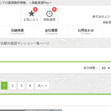
リアの賃貸物件情報。＜高級賃貸Pay＞
0
0
株式会社エスティ
お気に入り
閲覧履歴
掲載
沿線検索
会社概要
お問合わせ
Line Search
Company
Contact
が丘駅の賃貸マンション一覧ページ
表示棟数：
1
2
3
4
次へ »