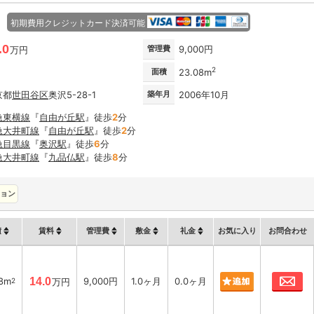
初期費用クレジットカード決済可能
.0
管理費
9,000円
万円
2
面積
23.08m
京都
世田谷区
奥沢5-28-1
築年月
2006年10月
急東横線
『
自由が丘駅
』徒歩
2
分
急大井町線
『
自由が丘駅
』徒歩
2
分
急目黒線
『
奥沢駅
』徒歩
6
分
急大井町線
『
九品仏駅
』徒歩
8
分
ョン
積
賃料
管理費
敷金
礼金
お気に入り
お問合わせ
お
8m
14.0
9,000円
1.0ヶ月
0.0ヶ月
2
万円