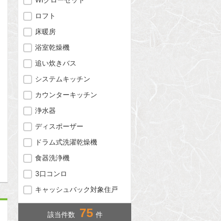
ロフト
床暖房
浴室乾燥機
追い炊きバス
システムキッチン
カウンターキッチン
浄水器
ディスポーザー
ドラム式洗濯乾燥機
問合わせ
食器洗浄機
3口コンロ
キャッシュバック対象住戸
75
該当件数
件