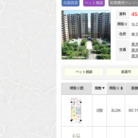
分譲賃貸
ペット相談
初期費用クレジ
45
賃料
間取り
3L
住所
東
東
交通
東
東
ペット相談
楽器可
間取り図
階数
間取り
面積
0階
3LDK
90.1