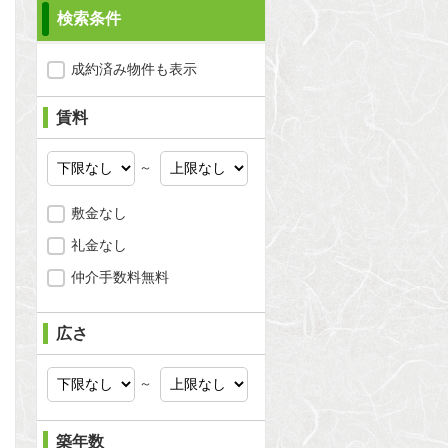
検索条件
成約済み物件も表示
賃料
～
敷金なし
礼金なし
仲介手数料無料
広さ
問合わせ
～
築年数