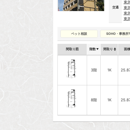
東
交通
東
東
東
ペット相談
SOHO・事務所
間取り図
階数
間取り
面
3階
1K
25.8
8階
1K
25.8