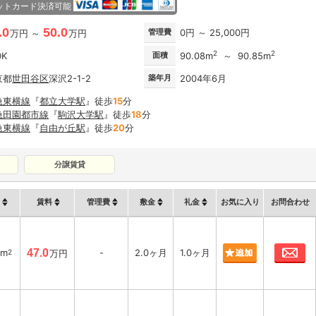
ットカード決済可能
.0
50.0
管理費
0円 ～ 25,000円
万円 ～
万円
2
2
DK
面積
90.08m
～ 90.85m
京都
世田谷区
深沢2-1-2
築年月
2004年6月
急東横線
『
都立大学駅
』徒歩
15
分
急田園都市線
『
駒沢大学駅
』徒歩
18
分
急東横線
『
自由が丘駅
』徒歩
20
分
分譲賃貸
賃料
管理費
敷金
礼金
お気に入り
お問合わせ
お
1m
47.0
-
2.0ヶ月
1.0ヶ月
2
万円