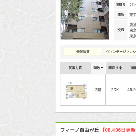
間取り
2D
住所
東
東
交通
東
東
分譲賃貸
ヴィンテージマンシ
間取り図
階数
間取り
面
2階
2DK
46.
フィーノ自由が丘
【08月06日更