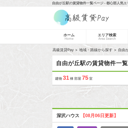
自由が丘駅の賃貸物件一覧ページ - 都心部人気エ
ホーム
エリア検索
Home
Area Search
高級賃貸Pay
地域・路線から探す
自由
自由が丘駅の賃貸物件一覧
31
75
建物
棟 部屋
室
深沢ハウス
【08月06日更新】