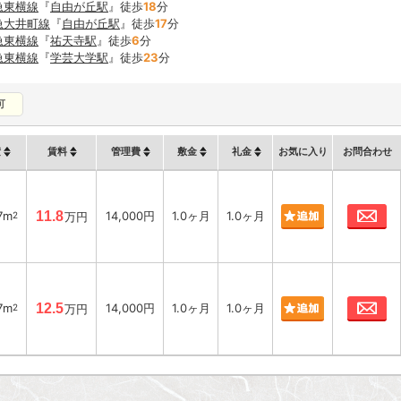
急東横線
『
自由が丘駅
』徒歩
18
分
急大井町線
『
自由が丘駅
』徒歩
17
分
急東横線
『
祐天寺駅
』徒歩
6
分
急東横線
『
学芸大学駅
』徒歩
23
分
可
積
賃料
管理費
敷金
礼金
お気に入り
お問合わせ
お
7m
11.8
14,000円
1.0ヶ月
1.0ヶ月
2
万円
お
7m
12.5
14,000円
1.0ヶ月
1.0ヶ月
2
万円