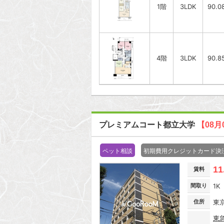
1階
3LDK
90.0
4階
3LDK
90.8
プレミアムコート都立大学
【08月
ペット相談
初期費用クレジットカード決
11
賃料
間取り
1K
住所
東
東