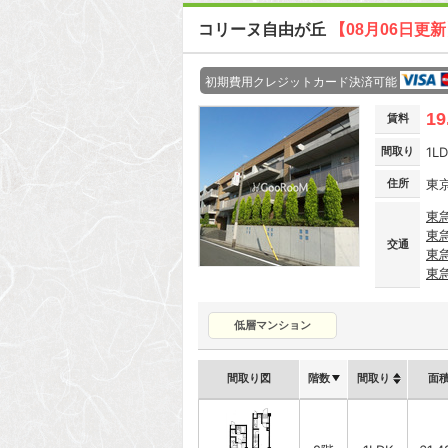
コリーヌ自由が丘
【08月06日更
初期費用クレジットカード決済可能
19
賃料
間取り
1L
住所
東
東
東
交通
東
東
低層マンション
間取り図
階数
間取り
面