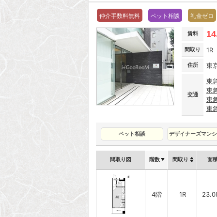
仲介手数料無料
ペット相談
礼金ゼロ
14
賃料
間取り
1R
住所
東
東
東
交通
東
東
ペット相談
デザイナーズマンシ
間取り図
階数
間取り
面
4階
1R
23.0