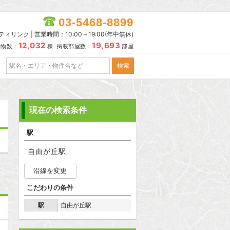
03-5468-8899
リンク | 営業時間：10:00～19:00(年中無休)
12,032
19,693
建物数：
棟 掲載部屋数：
部屋
現在の検索条件
駅
自由が丘駅
沿線を変更
こだわりの条件
駅
自由が丘駅