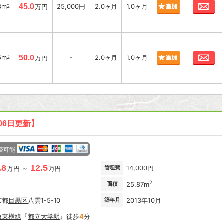
お
8m
45.0
25,000円
2.0ヶ月
1.0ヶ月
2
万円
お
5m
50.0
-
2.0ヶ月
1.0ヶ月
2
万円
06日更新】
済可能
.8
12.5
管理費
14,000円
万円 ～
万円
2
面積
25.87m
京都
目黒区
八雲1-5-10
築年月
2013年10月
急東横線
『
都立大学駅
』徒歩
4
分