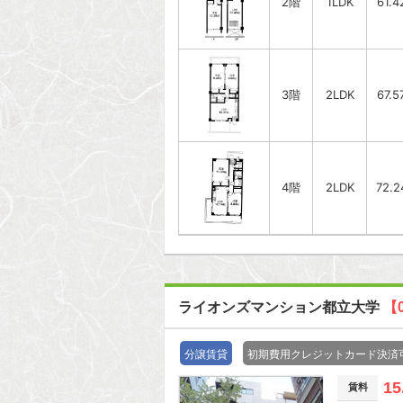
2階
1LDK
61.4
3階
2LDK
67.5
4階
2LDK
72.
ライオンズマンション都立大学
【
分譲賃貸
初期費用クレジットカード決済
15
賃料