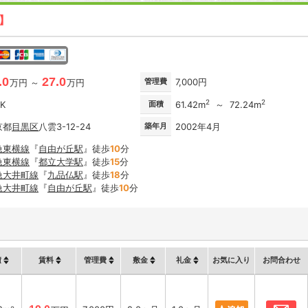
新】
.0
27.0
管理費
7,000円
万円 ～
万円
2
2
DK
面積
61.42m
～ 72.24m
京都
目黒区
八雲3-12-24
築年月
2002年4月
急東横線
『
自由が丘駅
』徒歩
10
分
急東横線
『
都立大学駅
』徒歩
15
分
急大井町線
『
九品仏駅
』徒歩
18
分
急大井町線
『
自由が丘駅
』徒歩
10
分
積
賃料
管理費
敷金
礼金
お気に入り
お問合わせ
お