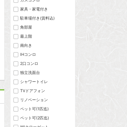
家具・家電付き
駐車場付き(賃料込)
角部屋
問合わせ
最上階
南向き
IHコンロ
問合わせ
2口コンロ
独立洗面台
シャワートイレ
TVドアフォン
リノベーション
ペット可(1匹迄)
ペット可(2匹迄)
WIクローゼット