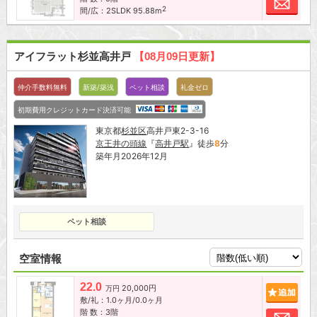
2
間/広：2SLDK 95.88m
アイフラット杉並高井戸
【08月09日更新】
仲介手数料無料
新築/築浅
ペット相談
礼金ゼロ
初期費用クレジットカード決済可能
東京都
杉並区
高井戸東2-3-16
京王井の頭線
『
高井戸駅
』徒歩
8
分
築年月2026年12月
ペット相談
空室情報
22.0
20,000円
追加
万円
敷/礼：1.0ヶ月/0.0ヶ月
階 数：3階
お問