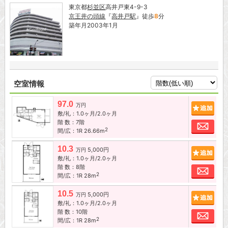
東京都
杉並区
高井戸東4-9-3
京王井の頭線
『
高井戸駅
』徒歩
8
分
築年月2003年1月
空室情報
97.0
追加
万円
敷/礼：1.0ヶ月/2.0ヶ月
階 数：7階
お問
2
間/広：1R 26.66m
10.3
5,000円
追加
万円
敷/礼：1.0ヶ月/2.0ヶ月
階 数：8階
お問
2
間/広：1R 28m
10.5
5,000円
追加
万円
敷/礼：1.0ヶ月/2.0ヶ月
階 数：10階
お問
2
間/広：1R 28m