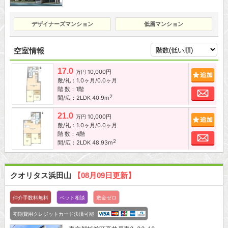
デザイナーズマンション
低層マンション
空室情報
17.0
10,000円
追加
万円
敷/礼：1.0ヶ月/0.0ヶ月
階 数：1階
お問
2
間/広：2LDK 40.9m
21.0
10,000円
追加
万円
敷/礼：1.0ヶ月/0.0ヶ月
階 数：4階
お問
2
間/広：2LDK 48.93m
クオリタス浜田山
【08月09日更新】
仲介手数料無料
ペット相談
敷金ゼロ
初期費用クレジットカード決済可能