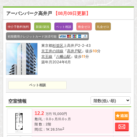
アーバンパーク高井戸
【08月09日更新】
仲介手数料無料
新築/築浅
ペット相談
敷金ゼロ
礼金ゼロ
初期費用クレジットカード決済可能
東京都
杉並区
上高井戸2-2-43
京王井の頭線
『
高井戸駅
』徒歩
10
分
京王線
『
八幡山駅
』徒歩
11
分
築年月2024年6月
ペット相談
空室情報
12.2
15,000円
追加
万円
敷/礼：0.0ヶ月/0.0ヶ月
階 数：2階
お問
2
間/広：1K 26.51m