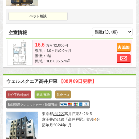
ペット相談
空室情報
16.6
12,000円
追加
万円
敷/礼：1.0ヶ月/0.0ヶ月
階 数：1階
お問
2
間/広：1LDK 35.57m
ウェルスクエア高井戸東
【08月09日更新】
仲介手数料無料
新築/築浅
礼金ゼロ
初期費用クレジットカード決済可能
東京都
杉並区
高井戸東3-26-5
京王井の頭線
『
高井戸駅
』徒歩
4
分
築年月2024年1月