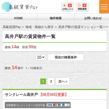
0
0
tog
お気に入り
閲覧履歴
me
HOME
物件検索
お問い合わせ
高級賃貸Pay
地域・路線から探す
高井戸駅の賃貸マンション一覧ペー
高井戸駅の賃貸物件一覧
14
55
建物
棟 部屋
室
現在の検索条件
14
建物
棟中 1～10棟表示
1
2
次へ »
サンクレール高井戸
【08月09日更新】
初期費用クレジットカード決済可能