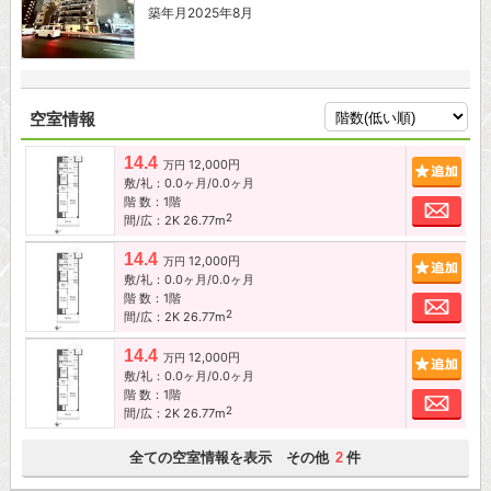
築年月2025年8月
空室情報
14.4
12,000円
追加
万円
敷/礼：0.0ヶ月/0.0ヶ月
階 数：1階
お問
2
間/広：2K 26.77m
14.4
12,000円
追加
万円
敷/礼：0.0ヶ月/0.0ヶ月
階 数：1階
お問
2
間/広：2K 26.77m
14.4
12,000円
追加
万円
敷/礼：0.0ヶ月/0.0ヶ月
階 数：1階
お問
2
間/広：2K 26.77m
全ての空室情報を表示 その他
件
2