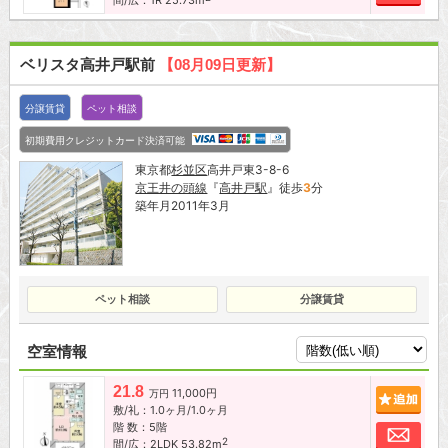
ベリスタ高井戸駅前
【08月09日更新】
分譲賃貸
ペット相談
初期費用クレジットカード決済可能
東京都
杉並区
高井戸東3-8-6
京王井の頭線
『
高井戸駅
』徒歩
3
分
築年月2011年3月
ペット相談
分譲賃貸
空室情報
21.8
11,000円
追加
万円
敷/礼：1.0ヶ月/1.0ヶ月
階 数：5階
お問
2
間/広：2LDK 53.82m