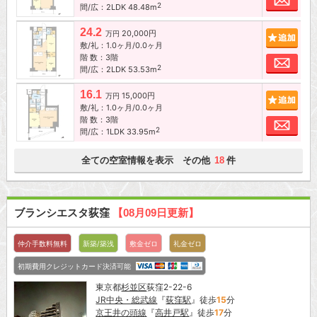
2
間/広：2LDK 48.48m
24.2
20,000円
追加
万円
敷/礼：1.0ヶ月/0.0ヶ月
階 数：3階
お問
2
間/広：2LDK 53.53m
16.1
15,000円
追加
万円
敷/礼：1.0ヶ月/0.0ヶ月
階 数：3階
お問
2
間/広：1LDK 33.95m
全ての空室情報を表示 その他
件
18
ブランシエスタ荻窪
【08月09日更新】
仲介手数料無料
新築/築浅
敷金ゼロ
礼金ゼロ
初期費用クレジットカード決済可能
東京都
杉並区
荻窪2-22-6
JR中央・総武線
『
荻窪駅
』徒歩
15
分
京王井の頭線
『
高井戸駅
』徒歩
17
分