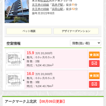
東京都
杉並区
高井戸東3-33-18
京王井の頭線
『
高井戸駅
』徒歩
11
分
京王井の頭線
『
浜田山駅
』徒歩
12
分
築年月2022年8月
ペット相談
デザイナーズマンション
空室情報
15.9
20,000円
追加
万円
敷/礼：0.0ヶ月/0.5ヶ月
階 数：2階
お問
2
間/広：1LDK 40.26m
16.0
20,000円
追加
万円
敷/礼：0.0ヶ月/0.5ヶ月
階 数：3階
お問
2
間/広：1LDK 40.79m
アークマーク上北沢
【08月09日更新】