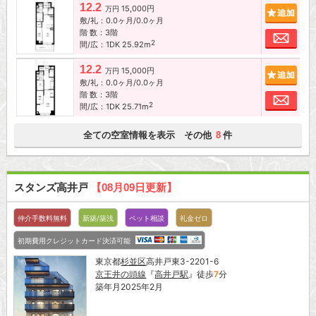
12.2
15,000円
追加
万円
敷/礼：0.0ヶ月/0.0ヶ月
階 数：3階
お問
2
間/広：1DK 25.92m
12.2
15,000円
追加
万円
敷/礼：0.0ヶ月/0.0ヶ月
階 数：3階
お問
2
間/広：1DK 25.71m
全ての空室情報を表示 その他
件
8
スタンズ高井戸
【08月09日更新】
仲介手数料無料
新築/築浅
ペット相談
礼金ゼロ
初期費用クレジットカード決済可能
東京都
杉並区
高井戸東3-2201-6
京王井の頭線
『
高井戸駅
』徒歩
7
分
築年月2025年2月