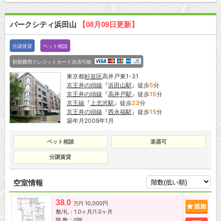
パークシティ浜田山
【08月09日更新】
分譲賃貸
ペット相談
初期費用クレジットカード決済可能
東京都
杉並区
高井戸東1-31
京王井の頭線
『
浜田山駅
』徒歩
5
分
京王井の頭線
『
高井戸駅
』徒歩
15
分
京王線
『
上北沢駅
』徒歩
23
分
京王井の頭線
『
西永福駅
』徒歩
15
分
築年月2009年1月
ペット相談
楽器可
分譲賃貸
空室情報
38.0
10,000円
追加
万円
敷/礼：1.0ヶ月/1.0ヶ月
階 数：0階
お問