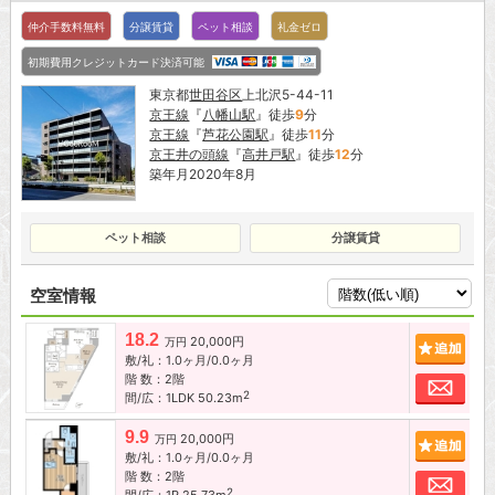
仲介手数料無料
分譲賃貸
ペット相談
礼金ゼロ
初期費用クレジットカード決済可能
東京都
世田谷区
上北沢5-44-11
京王線
『
八幡山駅
』徒歩
9
分
京王線
『
芦花公園駅
』徒歩
11
分
京王井の頭線
『
高井戸駅
』徒歩
12
分
築年月2020年8月
ペット相談
分譲賃貸
空室情報
18.2
20,000円
追加
万円
敷/礼：1.0ヶ月/0.0ヶ月
階 数：2階
お問
2
間/広：1LDK 50.23m
9.9
20,000円
追加
万円
敷/礼：1.0ヶ月/0.0ヶ月
階 数：2階
お問
2
間/広：1R 25.73m