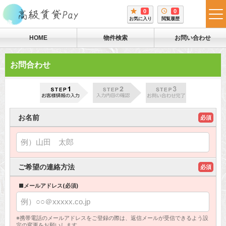
0
0
tog
お気に入り
閲覧履歴
me
HOME
物件検索
お問い合わせ
お問合わせ
お名前
必須
ご希望の連絡方法
必須
■メールアドレス(必須)
※携帯電話のメールアドレスをご登録の際は、返信メールが受信できるよう設
定の変更をお願いします。