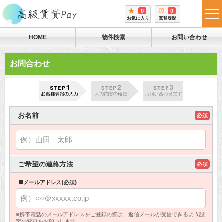
0
0
tog
お気に入り
閲覧履歴
me
HOME
物件検索
お問い合わせ
お問合わせ
お名前
必須
ご希望の連絡方法
必須
■メールアドレス(必須)
※携帯電話のメールアドレスをご登録の際は、返信メールが受信できるよう設
定の変更をお願いします。