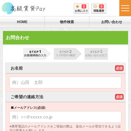
0
0
tog
お気に入り
閲覧履歴
me
HOME
物件検索
お問い合わせ
お問合わせ
お名前
必須
ご希望の連絡方法
必須
■メールアドレス(必須)
※携帯電話のメールアドレスをご登録の際は、返信メールが受信できるよう設
定の変更をお願いします。