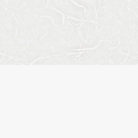
トマップ
人気のエリア
人気の駅
概要
江東区
錦糸町
合わせ
台東区
住吉
イバシーポリシー
港区
渋谷
履歴
品川区
木場
に入り
新宿区
入谷
名検索
中央区
月島