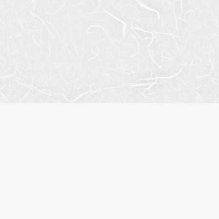
サイ
会社
お問
プラ
株式会社エスティリンク
閲覧
お気
東京都渋谷区渋谷2-19-20
物件
VORT渋谷宮益坂Ⅱ10階