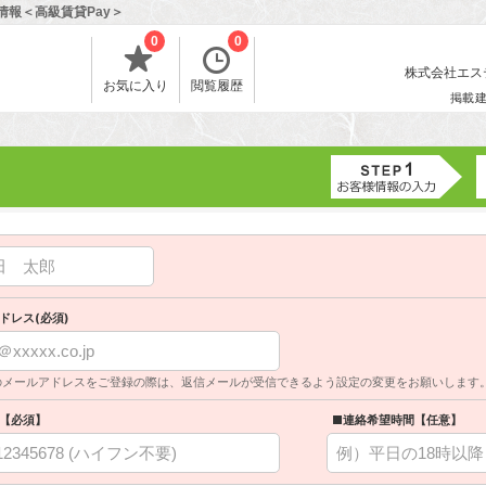
情報＜高級賃貸Pay＞
0
0
株式会社エスティ
お気に入り
閲覧履歴
掲載
ドレス(必須)
のメールアドレスをご登録の際は、返信メールが受信できるよう設定の変更をお願いします
【必須】
■連絡希望時間【任意】