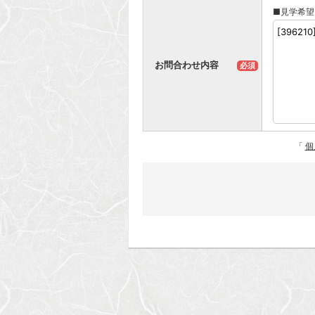
■見学希望
お問合わせ内容
必須
「
個