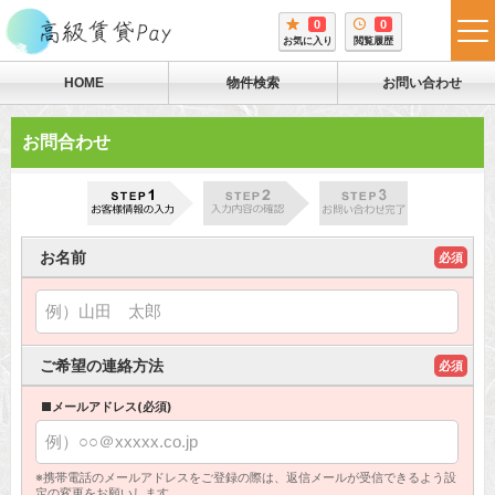
0
0
tog
お気に入り
閲覧履歴
me
HOME
物件検索
お問い合わせ
お問合わせ
お名前
必須
ご希望の連絡方法
必須
■メールアドレス(必須)
※携帯電話のメールアドレスをご登録の際は、返信メールが受信できるよう設
定の変更をお願いします。