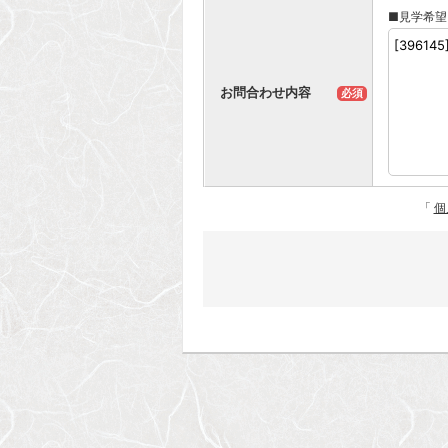
■見学希望
お問合わせ内容
必須
「
個