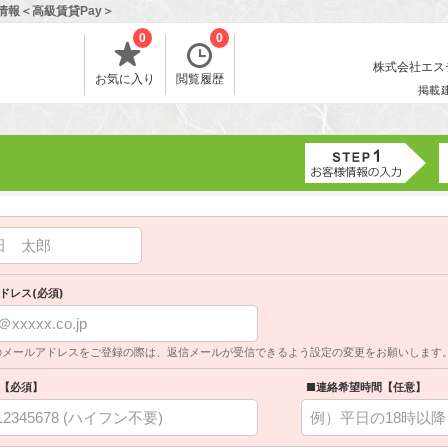
情報＜高級賃貸Pay＞
0
0
株式会社エスティ
お気に入り
閲覧履歴
掲載
ドレス(必須)
のメールアドレスをご登録の際は、返信メールが受信できるよう設定の変更をお願いします
【必須】
■連絡希望時間【任意】