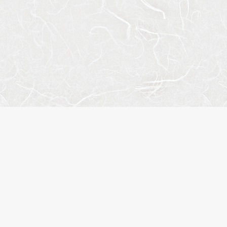
サイ
会社
お問
プラ
株式会社エスティリンク
閲覧
お気
東京都渋谷区渋谷2-19-20
物件
VORT渋谷宮益坂Ⅱ10階