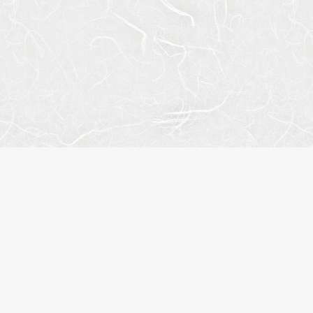
トマップ
人気のエリア
人気の駅
概要
江東区
錦糸町
合わせ
台東区
住吉
イバシーポリシー
港区
木場
履歴
品川区
渋谷
に入り
新宿区
月島
名検索
中央区
入谷