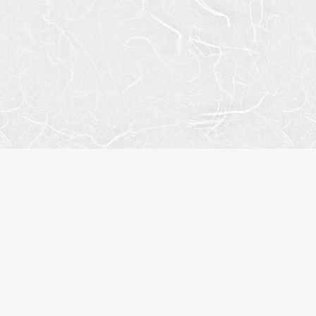
サイ
会社
お問
プラ
株式会社エスティリンク
閲覧
お気
東京都渋谷区渋谷2-19-20
物件
VORT渋谷宮益坂Ⅱ10階