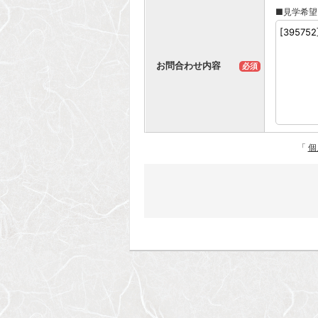
■見学希望
お問合わせ内容
必須
「
個