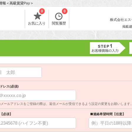
情報＜高級賃貸Pay＞
0
0
株式会社エスティ
お気に入り
閲覧履歴
掲載
ドレス(必須)
のメールアドレスをご登録の際は、返信メールが受信できるよう設定の変更をお願いします
【必須】
■連絡希望時間【任意】