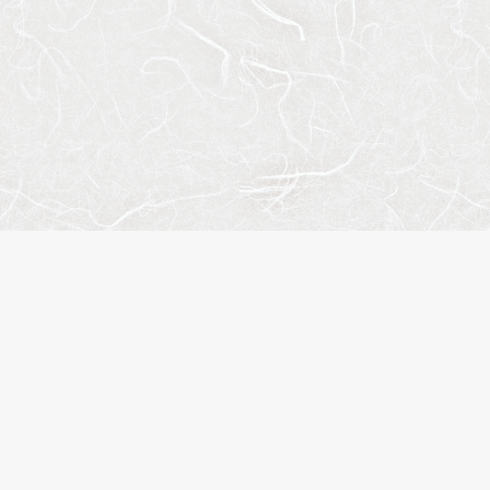
トマップ
人気のエリア
人気の駅
概要
江東区
錦糸町
合わせ
台東区
住吉
イバシーポリシー
港区
渋谷
履歴
品川区
木場
に入り
新宿区
入谷
名検索
中央区
月島