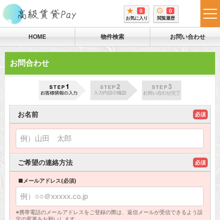
0
0
tog
お気に入り
閲覧履歴
me
HOME
物件検索
お問い合わせ
お問合わせ
お名前
必須
ご希望の連絡方法
必須
■メールアドレス(必須)
※携帯電話のメールアドレスをご登録の際は、返信メールが受信できるよう設
定の変更をお願いします。