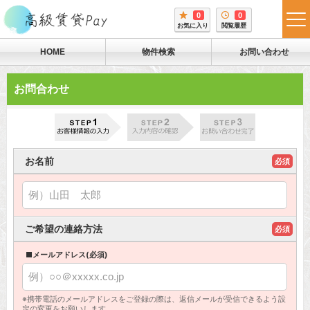
0
0
tog
お気に入り
閲覧履歴
me
HOME
物件検索
お問い合わせ
お問合わせ
お名前
必須
ご希望の連絡方法
必須
■メールアドレス(必須)
※携帯電話のメールアドレスをご登録の際は、返信メールが受信できるよう設
定の変更をお願いします。