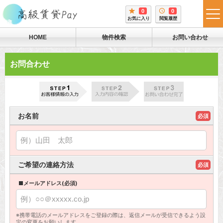
0
0
tog
お気に入り
閲覧履歴
me
HOME
物件検索
お問い合わせ
お問合わせ
お名前
必須
ご希望の連絡方法
必須
■メールアドレス(必須)
※携帯電話のメールアドレスをご登録の際は、返信メールが受信できるよう設
定の変更をお願いします。