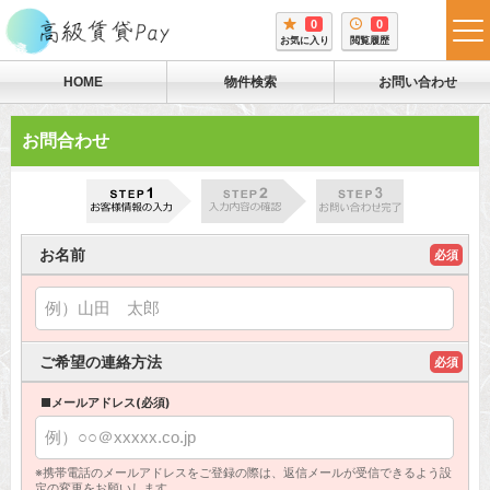
0
0
tog
お気に入り
閲覧履歴
me
HOME
物件検索
お問い合わせ
お問合わせ
お名前
必須
ご希望の連絡方法
必須
■メールアドレス(必須)
※携帯電話のメールアドレスをご登録の際は、返信メールが受信できるよう設
定の変更をお願いします。