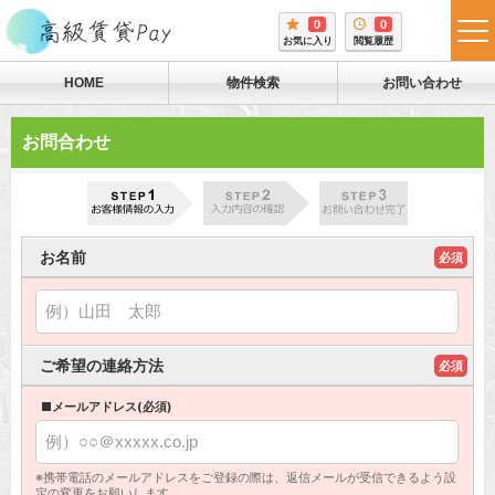
0
0
tog
お気に入り
閲覧履歴
me
HOME
物件検索
お問い合わせ
お問合わせ
お名前
必須
ご希望の連絡方法
必須
■メールアドレス(必須)
※携帯電話のメールアドレスをご登録の際は、返信メールが受信できるよう設
定の変更をお願いします。