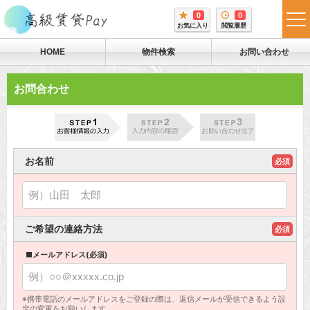
0
0
tog
お気に入り
閲覧履歴
me
HOME
物件検索
お問い合わせ
お問合わせ
お名前
必須
ご希望の連絡方法
必須
■メールアドレス(必須)
※携帯電話のメールアドレスをご登録の際は、返信メールが受信できるよう設
定の変更をお願いします。