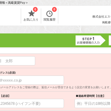
情報＜高級賃貸Pay＞
0
0
株式会社エスティ
お気に入り
閲覧履歴
掲載建
ドレス(必須)
のメールアドレスをご登録の際は、返信メールが受信できるよう設定の変更をお願いします
【必須】
■連絡希望時間【任意】