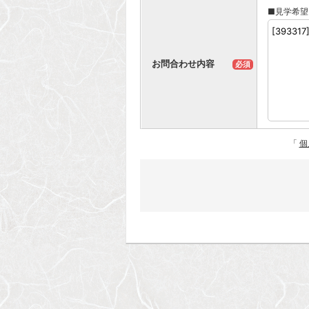
■見学希望
お問合わせ内容
必須
「
個