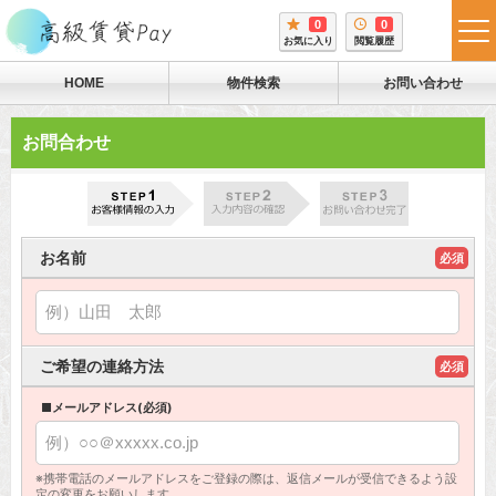
0
0
tog
お気に入り
閲覧履歴
me
HOME
物件検索
お問い合わせ
お問合わせ
お名前
必須
ご希望の連絡方法
必須
■メールアドレス(必須)
※携帯電話のメールアドレスをご登録の際は、返信メールが受信できるよう設
定の変更をお願いします。