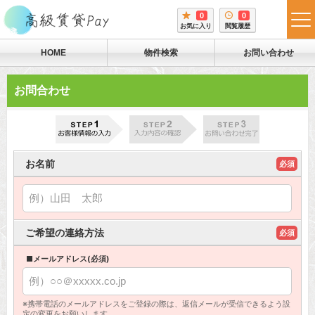
0
0
tog
お気に入り
閲覧履歴
me
HOME
物件検索
お問い合わせ
お問合わせ
お名前
必須
ご希望の連絡方法
必須
■メールアドレス(必須)
※携帯電話のメールアドレスをご登録の際は、返信メールが受信できるよう設
定の変更をお願いします。