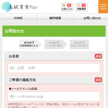
0
0
tog
お気に入り
閲覧履歴
me
HOME
物件検索
お問い合わせ
お問合わせ
お名前
必須
ご希望の連絡方法
必須
■メールアドレス(必須)
※携帯電話のメールアドレスをご登録の際は、返信メールが受信できるよう設
定の変更をお願いします。