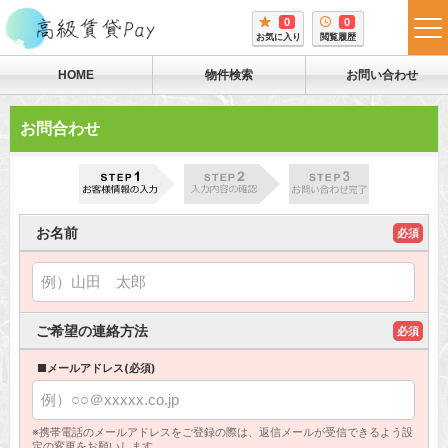
0
0
tog
お気に入り
閲覧履歴
me
HOME
物件検索
お問い合わせ
お問合わせ
お名前
必須
ご希望の連絡方法
必須
■メールアドレス(必須)
※携帯電話のメールアドレスをご登録の際は、返信メールが受信できるよう設
定の変更をお願いします。