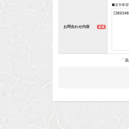
■見学希望
お問合わせ内容
必須
「
個