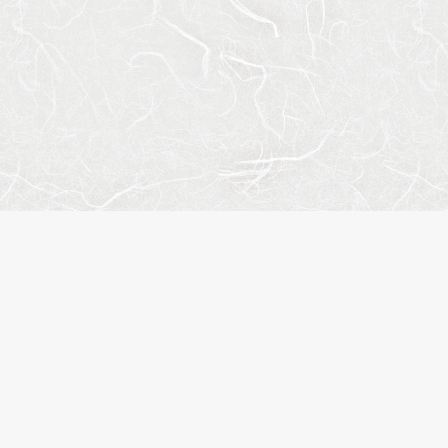
トマップ
人気のエリア
人気の駅
概要
江東区
上野
合わせ
台東区
錦糸町
イバシーポリシー
港区
住吉
履歴
品川区
稲荷町
に入り
新宿区
木場
名検索
中央区
渋谷