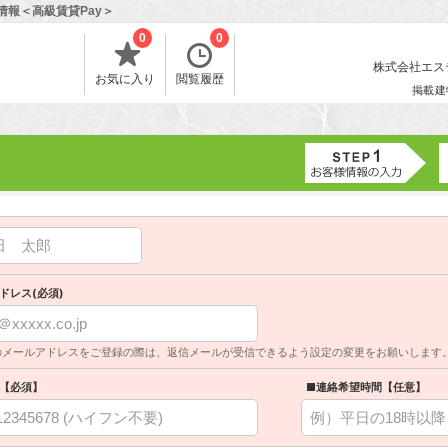
情報＜高級賃貸Pay＞
0
0
株式会社エスティ
お気に入り
閲覧履歴
掲載建
ドレス(必須)
のメールアドレスをご登録の際は、返信メールが受信できるよう設定の変更をお願いします
【必須】
■連絡希望時間【任意】