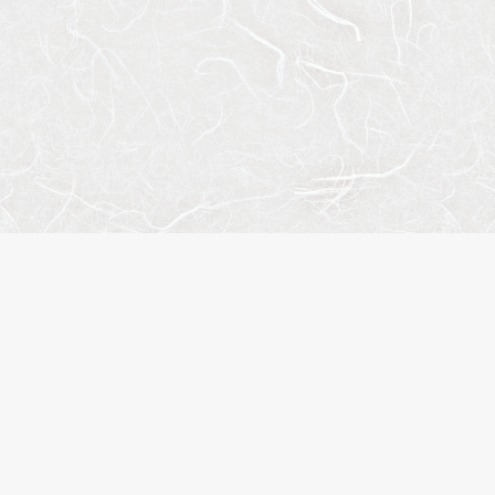
サイ
会社
お問
プラ
株式会社エスティリンク
閲覧
お気
東京都渋谷区渋谷2-19-20
物件
VORT渋谷宮益坂Ⅱ10階