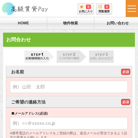
0
0
tog
お気に入り
閲覧履歴
me
HOME
物件検索
お問い合わせ
お問合わせ
お名前
必須
ご希望の連絡方法
必須
■メールアドレス(必須)
※携帯電話のメールアドレスをご登録の際は、返信メールが受信できるよう設
定の変更をお願いします。