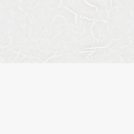
サイ
会社
お問
プラ
株式会社エスティリンク
閲覧
お気
東京都渋谷区渋谷2-19-20
物件
VORT渋谷宮益坂Ⅱ10階