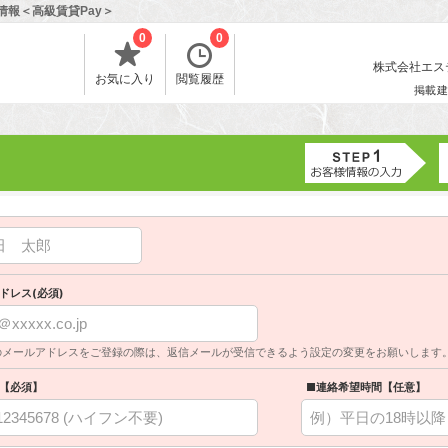
情報＜高級賃貸Pay＞
0
0
株式会社エスティ
お気に入り
閲覧履歴
掲載建
ドレス(必須)
のメールアドレスをご登録の際は、返信メールが受信できるよう設定の変更をお願いします
【必須】
■連絡希望時間【任意】