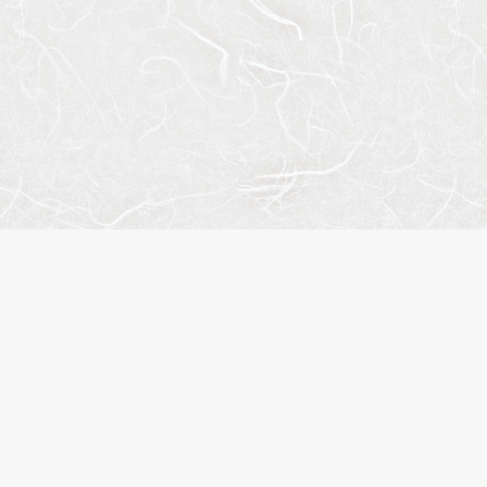
トマップ
人気のエリア
人気の駅
概要
江東区
錦糸町
合わせ
港区
住吉
イバシーポリシー
品川区
木場
履歴
台東区
渋谷
に入り
新宿区
月島
名検索
中央区
恵比寿