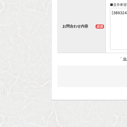
■見学希望
お問合わせ内容
必須
「
個