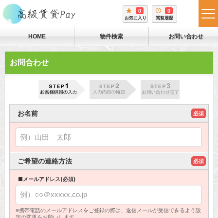
0
0
tog
お気に入り
閲覧履歴
me
HOME
物件検索
お問い合わせ
お問合わせ
お名前
必須
ご希望の連絡方法
必須
■メールアドレス(必須)
※携帯電話のメールアドレスをご登録の際は、返信メールが受信できるよう設
定の変更をお願いします。