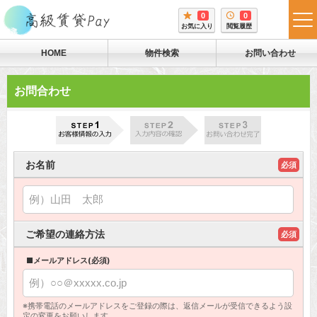
0
0
tog
お気に入り
閲覧履歴
me
HOME
物件検索
お問い合わせ
お問合わせ
お名前
必須
ご希望の連絡方法
必須
■メールアドレス(必須)
※携帯電話のメールアドレスをご登録の際は、返信メールが受信できるよう設
定の変更をお願いします。