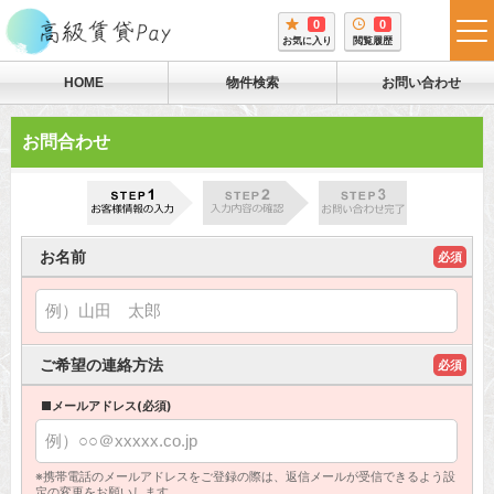
0
0
tog
お気に入り
閲覧履歴
me
HOME
物件検索
お問い合わせ
お問合わせ
お名前
必須
ご希望の連絡方法
必須
■メールアドレス(必須)
※携帯電話のメールアドレスをご登録の際は、返信メールが受信できるよう設
定の変更をお願いします。