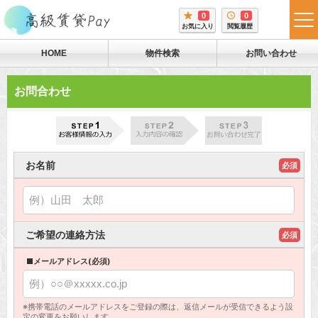
0
0
tog
お気に入り
閲覧履歴
me
HOME
物件検索
お問い合わせ
お問合わせ
お名前
必須
ご希望の連絡方法
必須
■メールアドレス(必須)
※携帯電話のメールアドレスをご登録の際は、返信メールが受信できるよう設
定の変更をお願いします。