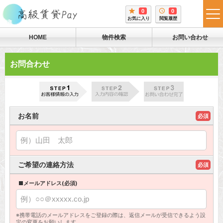
0
0
tog
お気に入り
閲覧履歴
me
HOME
物件検索
お問い合わせ
お問合わせ
お名前
必須
ご希望の連絡方法
必須
■メールアドレス(必須)
※携帯電話のメールアドレスをご登録の際は、返信メールが受信できるよう設
定の変更をお願いします。