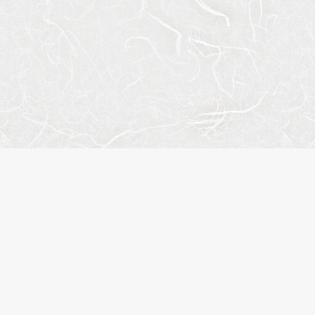
サイ
会社
お問
プラ
株式会社エスティリンク
閲覧
お気
東京都渋谷区渋谷2-19-20
物件
VORT渋谷宮益坂Ⅱ10階