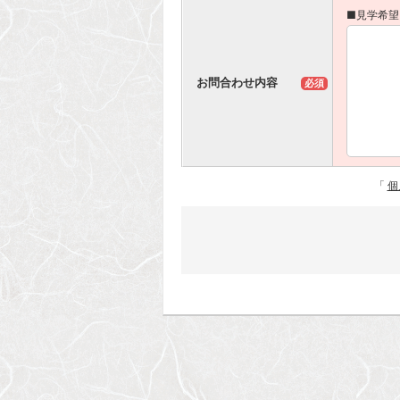
■見学希望
お問合わせ内容
必須
「
個