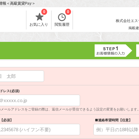
情報＜高級賃貸Pay＞
0
0
株式会社エスティ
お気に入り
閲覧履歴
掲載建
ドレス(必須)
のメールアドレスをご登録の際は、返信メールが受信できるよう設定の変更をお願いします
【必須】
■連絡希望時間【任意】