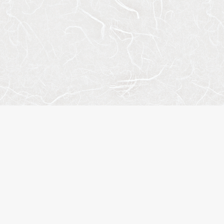
トマップ
人気のエリア
人気の駅
概要
江東区
錦糸町
合わせ
港区
住吉
イバシーポリシー
品川区
木場
履歴
台東区
渋谷
に入り
新宿区
月島
名検索
中央区
恵比寿