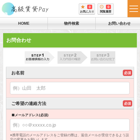
0
0
tog
お気に入り
閲覧履歴
me
HOME
物件検索
お問い合わせ
お問合わせ
お名前
必須
ご希望の連絡方法
必須
■メールアドレス(必須)
※携帯電話のメールアドレスをご登録の際は、返信メールが受信できるよう設
定の変更をお願いします。