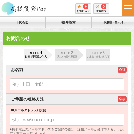
0
0
tog
お気に入り
閲覧履歴
me
HOME
物件検索
お問い合わせ
お問合わせ
お名前
必須
ご希望の連絡方法
必須
■メールアドレス(必須)
※携帯電話のメールアドレスをご登録の際は、返信メールが受信できるよう設
定の変更をお願いします。