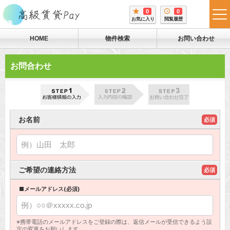
0
0
tog
お気に入り
閲覧履歴
me
HOME
物件検索
お問い合わせ
お問合わせ
お名前
必須
ご希望の連絡方法
必須
■メールアドレス(必須)
※携帯電話のメールアドレスをご登録の際は、返信メールが受信できるよう設
定の変更をお願いします。