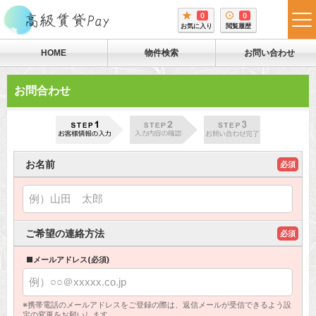
0
0
tog
お気に入り
閲覧履歴
me
HOME
物件検索
お問い合わせ
お問合わせ
お名前
必須
ご希望の連絡方法
必須
■メールアドレス(必須)
※携帯電話のメールアドレスをご登録の際は、返信メールが受信できるよう設
定の変更をお願いします。