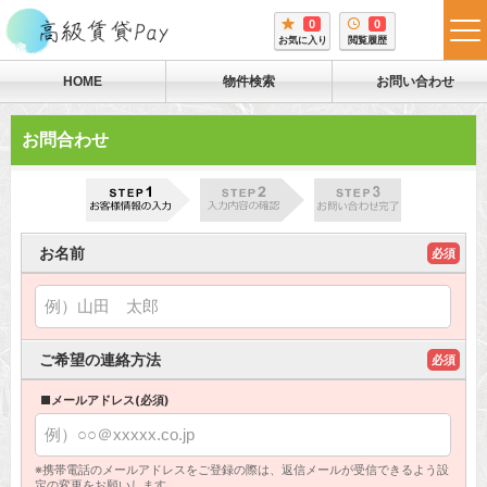
0
0
tog
お気に入り
閲覧履歴
me
HOME
物件検索
お問い合わせ
お問合わせ
お名前
必須
ご希望の連絡方法
必須
■メールアドレス(必須)
※携帯電話のメールアドレスをご登録の際は、返信メールが受信できるよう設
定の変更をお願いします。