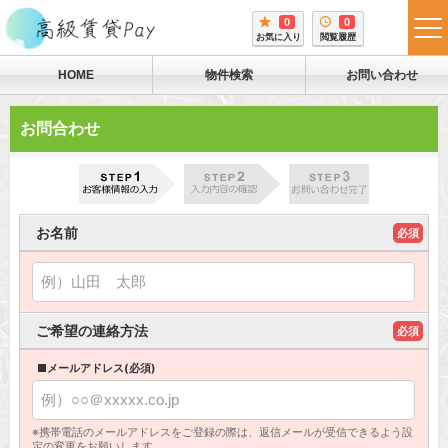
0
0
tog
お気に入り
閲覧履歴
me
HOME
物件検索
お問い合わせ
お問合わせ
お名前
必須
ご希望の連絡方法
必須
■メールアドレス(必須)
※携帯電話のメールアドレスをご登録の際は、返信メールが受信できるよう設
定の変更をお願いします。